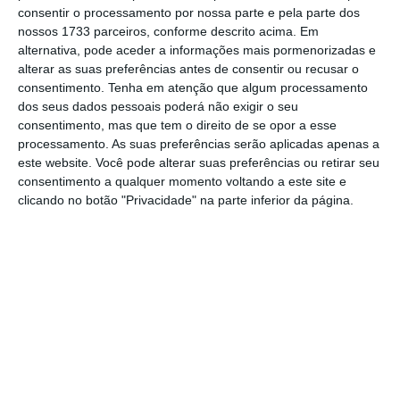
encerramento ou otimização das empresas de
consentir o processamento por nossa parte e pela parte dos
distribuição próprias no exterior
”, lê-se no
nossos 1733 parceiros, conforme descrito acima. Em
alternativa, pode aceder a informações mais pormenorizadas e
mesmo comunicado.
alterar as suas preferências antes de consentir ou recusar o
consentimento.
Tenha em atenção que algum processamento
dos seus dados pessoais poderá não exigir o seu
A Corticeira justifica o
desempenho negativo
consentimento, mas que tem o direito de se opor a esse
processamento. As suas preferências serão aplicadas apenas a
do negócio de revestimentos,
nos últimos
este website. Você pode alterar suas preferências ou retirar seu
anos, com o “
exigente contexto económico e a
consentimento a qualquer momento voltando a este site e
intensificação da concorrência”
que “têm
clicando no botão "Privacidade" na parte inferior da página.
impactado o mercado de pavimentos na
Europa e, consequentemente, penalizado a
atividade desta unidade de negócio”.
Assim, a
solução encontrada
pela empresa
liderad por Rios Amorim
foi afastar o atual
CEO desta unidade. Será João Pedro Azevedo,