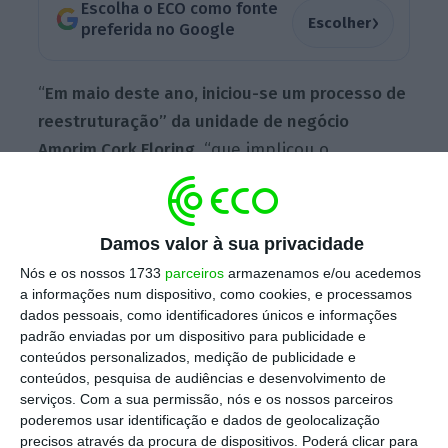
Escolha o ECO como fonte
›
Escolher
preferida no Google
“
Em maio deste ano, iniciou-se um processo de
reestruturação” da unidade de negócio
Amorim Cork Floring,
“que implicou o
ajustamento da sua estrutura produtiva
e de
suporte à dimensão atual das vendas, de
forma a
reduzir as perdas operacionais
e
Damos valor à sua privacidade
aumentar a eficiência pela otimização
Nós e os nossos 1733
parceiros
armazenamos e/ou acedemos
industrial”, avança a empresa num
a informações num dispositivo, como cookies, e processamos
comunicado ao mercado no dia em que
dados pessoais, como identificadores únicos e informações
padrão enviadas por um dispositivo para publicidade e
realiza o seu primeiro Capital Markets Day.
conteúdos personalizados, medição de publicidade e
“Este processo inclui ainda medidas de
conteúdos, pesquisa de audiências e desenvolvimento de
otimização comercial e consequente alteração
serviços.
Com a sua permissão, nós e os nossos parceiros
poderemos usar identificação e dados de geolocalização
do modelo de distribuição
, que prevê o
precisos através da procura de dispositivos. Poderá clicar para