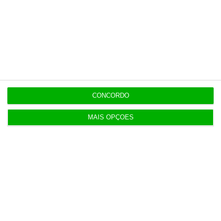
Polícia espanhola já pede passaporte a viajantes
de Itália
14:22
Honda HR-V: a razão vence a moda no trânsito e
nas férias
CONCORDO
12:34
Eclipse. Dos óculos grátis aos telescópios de 12
MAIS OPÇÕES
mil euros
12:09
Benfica lança petição pela suspensão dos direitos
de TV
11:49