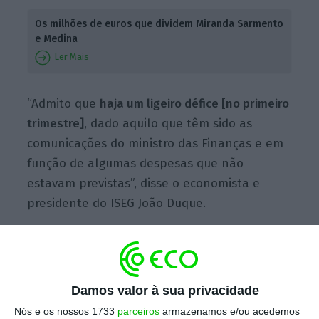
Os milhões de euros que dividem Miranda Sarmento
e Medina
Ler Mais
“Admito que
haja um ligeiro défice [no primeiro
trimestre]
, dado aquilo que têm sido as
comunicações do ministro das Finanças e em
função de algumas despesas que não
estavam previstas”, disse o economista e
presidente do ISEG João Duque.
Por seu lado, Pedro Braz Teixeira, economista
e diretor do gabinete de estudos do Fórum
para a Competitividade, aponta para um
Damos valor à sua privacidade
saldo nulo. “Em contabilidade pública, o
Nós e os nossos 1733
parceiros
armazenamos e/ou acedemos