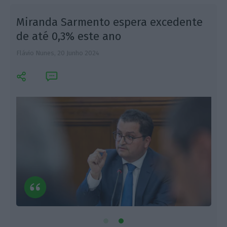
Miranda Sarmento espera excedente
de até 0,3% este ano
Flávio Nunes,
20 Junho 2024
L