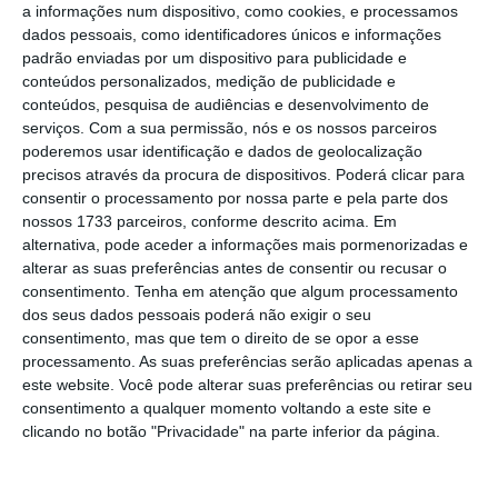
saldo foi de negativo de 259 milhões de euros,
a informações num dispositivo, como cookies, e processamos
dados pessoais, como identificadores únicos e informações
cerca de 0,1% do Produto Interno Bruto (PIB).
padrão enviadas por um dispositivo para publicidade e
Em contabilidade nacional há sempre ligeiras
conteúdos personalizados, medição de publicidade e
divergências,
pelo que o saldo deverá ter sido
conteúdos, pesquisa de audiências e desenvolvimento de
serviços.
aproximadamente nulo, podendo ser
Com a sua permissão, nós e os nossos parceiros
poderemos usar identificação e dados de geolocalização
ligeiramente positivo se parte da despesa
precisos através da procura de dispositivos. Poderá clicar para
registada este ano for atribuída ao ano
consentir o processamento por nossa parte e pela parte dos
nossos 1733 parceiros, conforme descrito acima. Em
anterior”
, prevê.
alternativa, pode aceder a informações mais pormenorizadas e
alterar as suas preferências antes de consentir ou recusar o
Já para João Borges de Assunção, economista
consentimento.
Tenha em atenção que algum processamento
dos seus dados pessoais poderá não exigir o seu
e coordenador do NECEP – Católica Lisbon
consentimento, mas que tem o direito de se opor a esse
Forecasting Lab, “parece normal” que o
processamento. As suas preferências serão aplicadas apenas a
excedente acumulado “no primeiro trimestre
este website. Você pode alterar suas preferências ou retirar seu
consentimento a qualquer momento voltando a este site e
de 2024
desça ligeiramente do valor
clicando no botão "Privacidade" na parte inferior da página.
anormalmente elevado registado em 2023”
.
Contudo, considera pouco provável “que