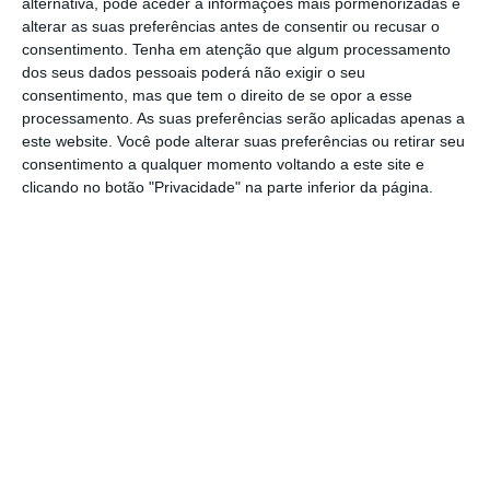
da Comissão do Mercado de Valores
alternativa, pode aceder a informações mais pormenorizadas e
alterar as suas preferências antes de consentir ou recusar o
Mobiliários (CMVM).
consentimento.
Tenha em atenção que algum processamento
dos seus dados pessoais poderá não exigir o seu
consentimento, mas que tem o direito de se opor a esse
processamento. As suas preferências serão aplicadas apenas a
Cristiano Ronaldo já é sócio da Vista Alegre em
este website. Você pode alterar suas preferências ou retirar seu
Espanha
consentimento a qualquer momento voltando a este site e
Ler Mais
clicando no botão "Privacidade" na parte inferior da página.
Tiago Craveiro, que concluirá o atual mandato
em curso na Vista Alegre, é consultor
estratégico da CR7, SA desde novembro de
2023, e do presidente da UEFA desde abril de
2022. Antes tinha sido diretor executivo na
Federação Portuguesa de Futebol (2012-2022)
e secretário-geral da Liga Portuguesa de
Futebol Profissional (2006-2012).