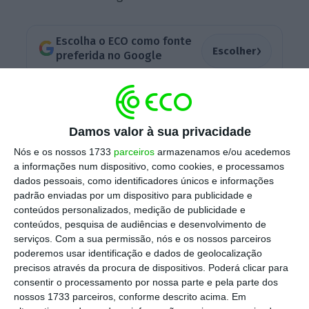
Escolha o ECO como fonte
›
Escolher
preferida no Google
A
empresa justifica esta nomeação, ponto
único da reunião magna, com a recomendação
Damos valor à sua privacidade
do Instituto Português de
Corporate
Nós e os nossos 1733
parceiros
armazenamos e/ou acedemos
Governance
de que o número de
a informações num dispositivo, como cookies, e processamos
administradores não executivos deve ser
dados pessoais, como identificadores únicos e informações
superior ao de executivos.
“O número total de
padrão enviadas por um dispositivo para publicidade e
conteúdos personalizados, medição de publicidade e
membros do Conselho de Administração
conteúdos, pesquisa de audiências e desenvolvimento de
passa dos atuais 14 para 15”, o que é
serviços.
Com a sua permissão, nós e os nossos parceiros
considerado “adequado à dimensão e
poderemos usar identificação e dados de geolocalização
precisos através da procura de dispositivos. Poderá clicar para
atividades da empresa e do grupo”, indica
consentir o processamento por nossa parte e pela parte dos
outra
nota
da Vista Alegre publicada no
site
nossos 1733 parceiros, conforme descrito acima. Em