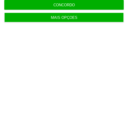
CONCORDO
Populares
MAIS OPÇÕES
Tensões entre Espanha e Marrocos vão além da
crise em Ceuta
4 Agosto 2026
Procuradoria Europeia pede documentos sobre
obras da PJ
3 Agosto 2026
Japão deve reforçar exército com urgência
4 Agosto 2026
Empresa espanhola de EdTech entre as 50
melhores do mundo