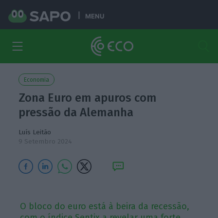
MENU
Economia
Zona Euro em apuros com
pressão da Alemanha
Luís Leitão
9 Setembro 2024
O bloco do euro está à beira da recessão,
com o índice Sentix a revelar uma forte