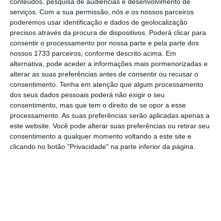
conteúdos, pesquisa de audiências e desenvolvimento de
serviços.
Com a sua permissão, nós e os nossos parceiros
poderemos usar identificação e dados de geolocalização
precisos através da procura de dispositivos. Poderá clicar para
consentir o processamento por nossa parte e pela parte dos
nossos 1733 parceiros, conforme descrito acima. Em
alternativa, pode aceder a informações mais pormenorizadas e
alterar as suas preferências antes de consentir ou recusar o
consentimento.
Tenha em atenção que algum processamento
No centro deste cenário de declínio da
dos seus dados pessoais poderá não exigir o seu
economia europeia está a Alemanha
, motor da
consentimento, mas que tem o direito de se opor a esse
Zona Euro. Os valores da situação atual na
processamento. As suas preferências serão aplicadas apenas a
este website. Você pode alterar suas preferências ou retirar seu
Alemanha caíram drasticamente para -48
consentimento a qualquer momento voltando a este site e
pontos, o nível mais baixo desde junho de
clicando no botão "Privacidade" na parte inferior da página.
2020, indicando uma recessão profunda.
Na Zona Euro, o índice que mede as
expectativas dos investidores também se
deterioraram, atingindo -20,3 pontos,