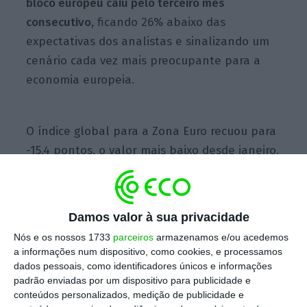
bloco europeu caiu pelo terceiro mês
consecutivo
, ficando 26% abaixo das
expectativas dos analistas e sinalizando um
cenário cada vez mais preocupante para a
economia europeia.
O índice global para a Zona Euro recuou para
-15,4 pontos, o valor mais baixo desde janeiro.
“A economia está ameaçada de entrar em
recessão. Mais uma vez”
, refere Manfred
Hübner, diretor da Sentix, entidade
Damos valor à sua privacidade
responsável pelo cálculo deste índice.
Nós e os nossos 1733
parceiros
armazenamos e/ou acedemos
a informações num dispositivo, como cookies, e processamos
dados pessoais, como identificadores únicos e informações
padrão enviadas por um dispositivo para publicidade e
conteúdos personalizados, medição de publicidade e