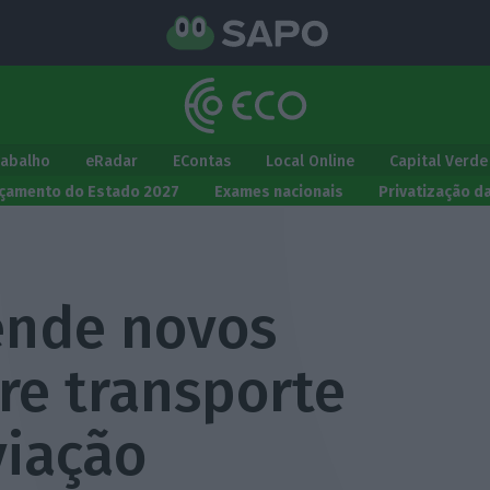
rabalho
eRadar
EContas
Local Online
Capital Verde
çamento do Estado 2027
Exames nacionais
Privatização d
ende novos
re transporte
viação