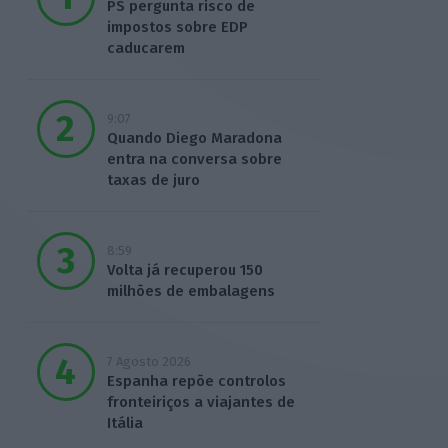
PS pergunta risco de
impostos sobre EDP
caducarem
9:07
Quando Diego Maradona
entra na conversa sobre
taxas de juro
8:59
Volta já recuperou 150
milhões de embalagens
7 Agosto 2026
Espanha repõe controlos
fronteiriços a viajantes de
Itália