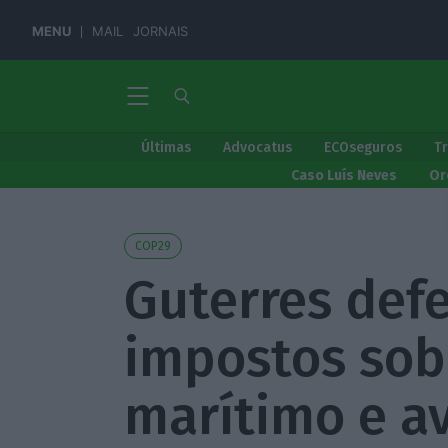
MENU
MAIL
JORNAIS
Últimas
Advocatus
ECOseguros
T
Caso Luís Neves
Or
COP29
Guterres def
impostos sob
marítimo e a