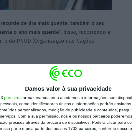
 recorde de dia mais quente, também o seu
mente o ano mais quente
“, disse, recorrendo a
rd e do PNUD (Organização das Nações
es pagam o preço mais alto
“, sublinhou,
segundo o qual “os
bilionários mais ricos
eia do que uma pessoa média emite em toda
Damos valor à sua privacidade
33
parceiros
armazenamos e/ou acedemos a informações num dispositi
essoais, como identificadores únicos e informações padrão enviadas 
conteúdos personalizados, medição de publicidade e conteúdos, pesqui
s recordou também os problemas que os
serviços.
Com a sua permissão, nós e os nossos parceiros poderemos 
pobres enfrentam para conceber uma
ção precisos através da procura de dispositivos. Poderá clicar para co
ossa parte e pela parte dos nossos 1733 parceiros, conforme descrit
ão às energias limpas.