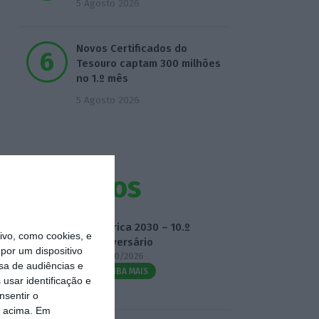
5 Agosto 2026
Novos Certificados do
Tesouro captam 300 milhões
no 1.º mês
5 Agosto 2026
Eventos
Fábrica 2030 – 10.º
vo, como cookies, e
Aniversário
por um dispositivo
14/10/2026
sa de audiências e
SAIBA MAIS
usar identificação e
nsentir o
o acima. Em