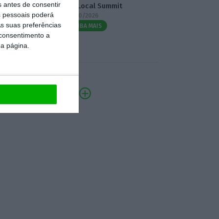
s antes de consentir
3.º Local Summit
 pessoais poderá
07/10/2026
s suas preferências
SAIBA MAIS
 consentimento a
da página.