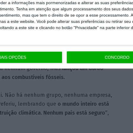
eder a informações mais pormenorizadas e alterar as suas preferência
timento.
Tenha em atenção que algum processamento dos seus dados
ença entre as necessidades de adaptação e as
nsentimento, mas que tem o direito de se opor a esse processamento. A
as a este website. Você pode alterar suas preferências ou retirar seu
 pode atingir 359 mil milhões em 2030”, e isto
tando a este site e clicando no botão "Privacidade" na parte inferior 
ento terão de alocar um mínimo de 40 mil
ivo
, o que não conseguirão fazer sozinhos. O
, frisou.
AIS OPÇÕES
CONCORDO
o a nenhum governo, mas
lançou um dardo
 aos combustíveis fósseis.
qui. Não há nenhum grupo, nenhuma empresa,
referiu, lembrando que
o mundo inteiro está
struição climática. Nenhum país está seguro”
,