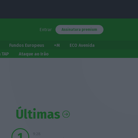
Entrar
Assinatura premium
Fundos Europeus
+M
ECO Avenida
a TAP
Ataque ao Irão
Últimas
9:28