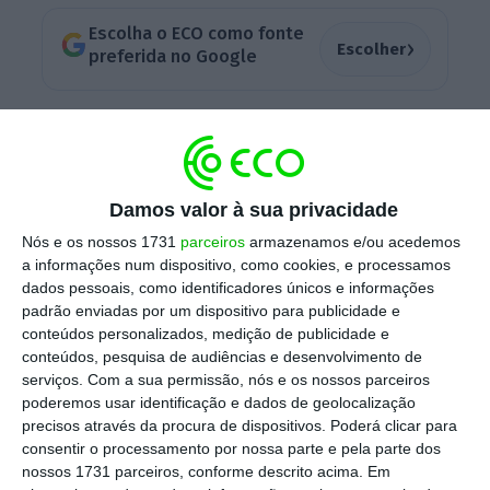
Escolha o ECO como fonte
›
Escolher
preferida no Google
Num discurso proferido esta segunda-feira,
em Paris, e citado pelo
Financial
Times
,
Christine Lagarde afirmou que sem políticas
Damos valor à sua privacidade
económicas arrojadas, a União Europeia (UE)
Nós e os nossos 1731
parceiros
armazenamos e/ou acedemos
“
não será capaz de gerar a riqueza necessária
a informações num dispositivo, como cookies, e processamos
para satisfazer as crescentes necessidades de
dados pessoais, como identificadores únicos e informações
despesa para garantir segurança, combater as
padrão enviadas por um dispositivo para publicidade e
conteúdos personalizados, medição de publicidade e
alterações climáticas e proteger o ambiente
”
conteúdos, pesquisa de audiências e desenvolvimento de
tal como o bloco europeu pretende.
serviços.
Com a sua permissão, nós e os nossos parceiros
poderemos usar identificação e dados de geolocalização
precisos através da procura de dispositivos. Poderá clicar para
consentir o processamento por nossa parte e pela parte dos
UE retaliará se Trump aplicar taxas sobre produtos
nossos 1731 parceiros, conforme descrito acima. Em
europeus