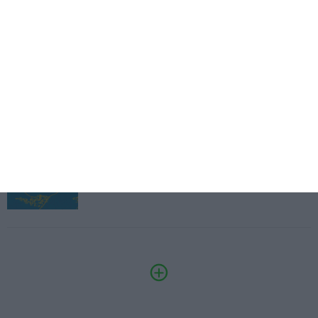
Eventos
Fábrica 2030 – 10.º Aniversário
14/10/2026
SAIBA MAIS
3.º Local Summit
07/10/2026
SAIBA MAIS