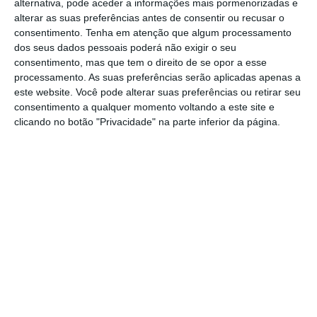
alternativa, pode aceder a informações mais pormenorizadas e
Ler Mais
alterar as suas preferências antes de consentir ou recusar o
consentimento.
Tenha em atenção que algum processamento
dos seus dados pessoais poderá não exigir o seu
Segundo a líder do BCE, o bloco corre o risco
consentimento, mas que tem o direito de se opor a esse
processamento. As suas preferências serão aplicadas apenas a
de enfrentar “um futuro de receitas fiscais
este website. Você pode alterar suas preferências ou retirar seu
mais baixas e rácios de dívida mais elevados”,
consentimento a qualquer momento voltando a este site e
realidade que resultaria em “menos recursos
clicando no botão "Privacidade" na parte inferior da página.
para as despesas sociais”.
Ademais, alerta para uma potencial guerra
comercial com os Estados Unidos agora que a
Casa Branca entra em fase de transição e
Donald Trump se prepara para assumir a
presidência do país, a 20 de janeiro. Sem
abordar diretamente o risco de virem a ser
novas taxas aduaneiras às importações da UE