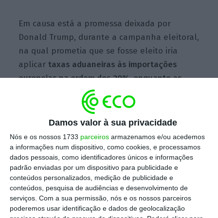
Em causa está a promessa deixada por
Donald Trump, durante a campanha eleitoral,
na qual prometia que se fosse eleito iria
aplicar
taxas aduaneiras às importações
europeias na ordem dos 20%, enquanto as
importações chinesas seriam taxadas em
60%.
Damos valor à sua privacidade
Bruxelas quer aumentar importações americanas de
Nós e os nossos 1733
parceiros
armazenamos e/ou acedemos
GNL
a informações num dispositivo, como cookies, e processamos
dados pessoais, como identificadores únicos e informações
Ler Mais
padrão enviadas por um dispositivo para publicidade e
conteúdos personalizados, medição de publicidade e
conteúdos, pesquisa de audiências e desenvolvimento de
A partir de Bruxelas, a presidente da
serviços.
Com a sua permissão, nós e os nossos parceiros
Comissão Europeia, Ursula von der Leyen, não
poderemos usar identificação e dados de geolocalização