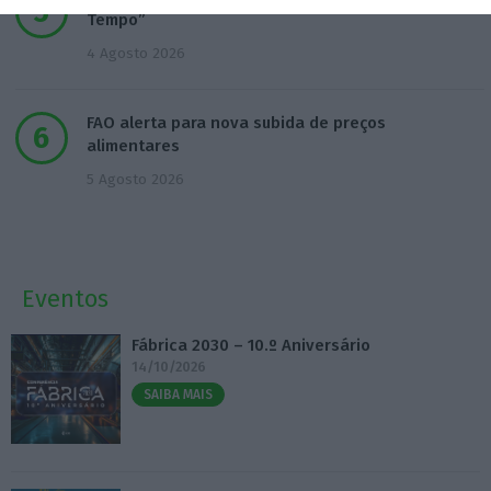
Tempo”
4 Agosto 2026
FAO alerta para nova subida de preços
alimentares
5 Agosto 2026
Eventos
Fábrica 2030 – 10.º Aniversário
14/10/2026
SAIBA MAIS