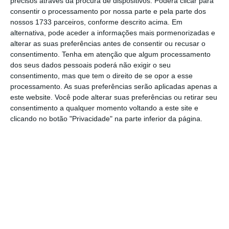
esperou até já ter a sua equipa plenamente
precisos através da procura de dispositivos. Poderá clicar para
consentir o processamento por nossa parte e pela parte dos
em funções para encetar um diálogo com o
nossos 1733 parceiros, conforme descrito acima. Em
futuro presidente norte-americano,
tendo já
alternativa, pode aceder a informações mais pormenorizadas e
sinalizado a intenção de aumentar as
alterar as suas preferências antes de consentir ou recusar o
consentimento.
Tenha em atenção que algum processamento
importações de gás natural liquefeito (GNL)
dos seus dados pessoais poderá não exigir o seu
como moeda de troca
. Mas será preciso ir mais
consentimento, mas que tem o direito de se opor a esse
longe, e António Costa, juntamente com a
processamento. As suas preferências serão aplicadas apenas a
este website. Você pode alterar suas preferências ou retirar seu
futura chefe da diplomacia, Kaja Kallas,
consentimento a qualquer momento voltando a este site e
ficarão encarregues de mitigar os potenciais
clicando no botão "Privacidade" na parte inferior da página.
impactos económicos provenientes do outro
lado do Atlântico.
Não só económicos, como também militares,
numa altura em que as tensões geopolíticas
sobem de tom. Certo que Trump não terá
esquecido a ameaça de abandonar a NATO a