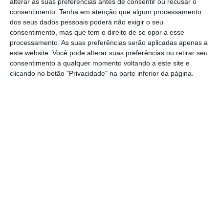
No seu muito aguardado relatório
alterar as suas preferências antes de consentir ou recusar o
consentimento.
Tenha em atenção que algum processamento
(inicialmente previsto para ser apresentado
dos seus dados pessoais poderá não exigir o seu
em junho), Draghi instou o bloco a
consentimento, mas que tem o direito de se opor a esse
desenvolver tecnologias avançadas, criar um
processamento. As suas preferências serão aplicadas apenas a
este website. Você pode alterar suas preferências ou retirar seu
plano para cumprir os seus objetivos em
consentimento a qualquer momento voltando a este site e
matéria do clima e a reforçar a defesa e a
clicando no botão "Privacidade" na parte inferior da página.
segurança de matérias-primas essenciais,
classificando a tarefa como “um desafio
existencial”.