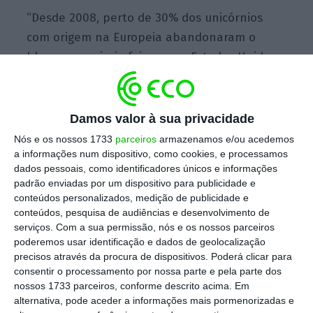
“Desde 2008, perto de 30% dos unicórnios
com origem na Europeia abandonaram o
bloco e a maioria foi para os Estados Unidos,
e isto tem de mudar.
A Europa tem de ser casa
da inovação, não só em áreas emergentes
como também setores tradicionais
“, afirmou
Damos valor à sua privacidade
Draghi, durante uma conferência de
Nós e os nossos 1733
parceiros
armazenamos e/ou acedemos
imprensa, sublinhando que o bloco “está
a informações num dispositivo, como cookies, e processamos
dados pessoais, como identificadores únicos e informações
presa e povoada de empresas tecnológicas
padrão enviadas por um dispositivo para publicidade e
medianas que já estão maduras”, alertou.
conteúdos personalizados, medição de publicidade e
conteúdos, pesquisa de audiências e desenvolvimento de
serviços.
Com a sua permissão, nós e os nossos parceiros
A estratégia de Draghi para salvar a
poderemos usar identificação e dados de geolocalização
competitividade da UE
precisos através da procura de dispositivos. Poderá clicar para
consentir o processamento por nossa parte e pela parte dos
Ler Mais
nossos 1733 parceiros, conforme descrito acima. Em
alternativa, pode aceder a informações mais pormenorizadas e