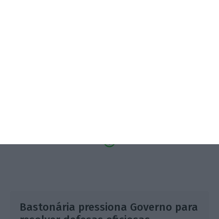
SAIBA MAIS
3.º Local Summit
07/10/2026
SAIBA MAIS
Bastonária pressiona Governo para