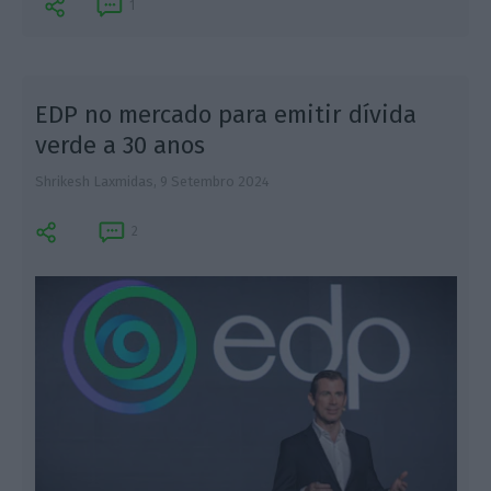
1
EDP no mercado para emitir dívida
verde a 30 anos
Shrikesh Laxmidas,
9 Setembro 2024
L
2