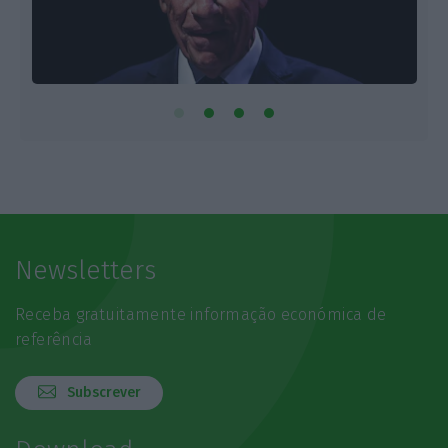
Newsletters
Receba gratuitamente informação económica de
referência
Subscrever