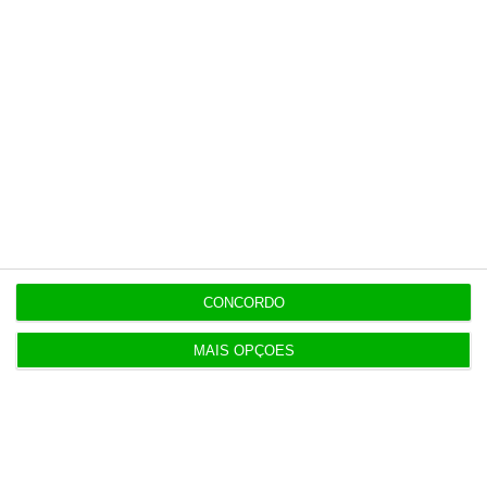
Populares
Preparados para o inesperado?
4 Agosto 2026
CONCORDO
Do IVA à TSU. As (poucas) obrigações fiscais de
agosto
MAIS OPÇÕES
3 Agosto 2026
Sérvulo assessora SCP na compra do Holmes
Place Alvalade