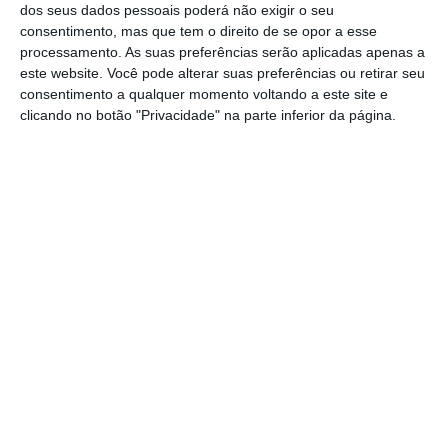
o Governo recorda o compromisso
dos seus dados pessoais poderá não exigir o seu
consentimento, mas que tem o direito de se opor a esse
estabelecido no novo acordo com os
processamento. As suas preferências serão aplicadas apenas a
parceiros sociais, designadamente uma
este website. Você pode alterar suas preferências ou retirar seu
trajetória de aumentos anuais sucessivos de
consentimento a qualquer momento voltando a este site e
clicando no botão "Privacidade" na parte inferior da página.
50 euros até o salário mínimo nacional atingir
os 1.020 euros em 2028
.
O Executivo reconhece que o aumento do
salário mínimo tem sido um “
objetivo político
e social transversal a todos os Governos
“, de
modo a contribuir para uma “distribuição
mais equitativa da riqueza” e a retenção de
“talento e capital humano qualificado”.
1