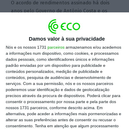
O acordo de rendimentos assinado há dois
anos pelo Governo de António Costa e os
parceiros sociais já previa uma subida do
salário mínimo em 2025, mas o valor
projetado era 855 euros. O
Executivo liderado
Damos valor à sua privacidade
por Luís Montenegro quis, porém, ir mais longe
Nós e os nossos 1731
parceiros
armazenamos e/ou acedemos
e negociou este ano na Concertação Social um
a informações num dispositivo, como cookies, e processamos
reforço de 50 euros, para 870 euros.
dados pessoais, como identificadores únicos e informações
padrão enviadas por um dispositivo para publicidade e
conteúdos personalizados, medição de publicidade e
conteúdos, pesquisa de audiências e desenvolvimento de
Marcelo dá “luz verde” a salário mínimo de 870
serviços.
Com a sua permissão, nós e os nossos parceiros
euros
poderemos usar identificação e dados de geolocalização
precisos através da procura de dispositivos. Poderá clicar para
Ler Mais
consentir o processamento por nossa parte e pela parte dos
nossos 1731 parceiros, conforme descrito acima. Em
alternativa, pode aceder a informações mais pormenorizadas e
No decreto-lei, que foi
promulgado pelo
alterar as suas preferências antes de consentir ou recusar o
Presidente da República
na semana passada,
consentimento.
Tenha em atenção que algum processamento