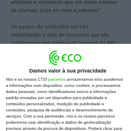
atividade e motivando que um maior número
de startups surja no meio académico”.
Os apoios são atribuídos em três
modalidades e alvo de concursos que são
publicitados nas páginas da internet da ANI –
Agência Nacional de Inovação, onde são
definidas as condições de atribuição do
financiamento, nomeadamente a natureza,
Damos valor à sua privacidade
montante e forma de apoio.
Nós e os nossos 1733
parceiros
armazenamos e/ou acedemos
a informações num dispositivo, como cookies, e processamos
Voucher Deep Tech
dados pessoais, como identificadores únicos e informações
padrão enviadas por um dispositivo para publicidade e
conteúdos personalizados, medição de publicidade e
São
60 mil euros para capacitar as empresas
conteúdos, pesquisa de audiências e desenvolvimento de
deep tech
nacionais para participarem com
serviços.
Com a sua permissão, nós e os nossos parceiros
poderemos usar identificação e dados de geolocalização
sucesso em programas e iniciativas
precisos através da procura de dispositivos. Poderá clicar para