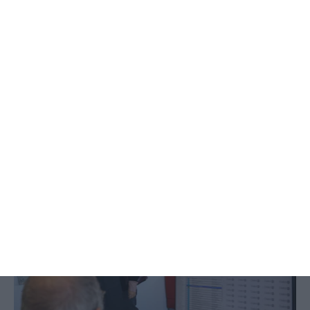
Contrato de concessão da RTP será
assinado “no curto prazo”
Lusa,
20 Fevereiro 2025