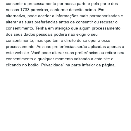
internacionais
. O pagamento é feito através
consentir o processamento por nossa parte e pela parte dos
de um
adiantamento de 70%,
após validação
nossos 1733 parceiros, conforme descrito acima. Em
alternativa, pode aceder a informações mais pormenorizadas e
do termo de aceitação submetido pelo
alterar as suas preferências antes de consentir ou recusar o
beneficiário; e depois
30% como saldo final
consentimento.
Tenha em atenção que algum processamento
após validação
, no prazo de 45 dias úteis, do
dos seus dados pessoais poderá não exigir o seu
consentimento, mas que tem o direito de se opor a esse
relatório final pela equipa de apoio à
processamento. As suas preferências serão aplicadas apenas a
Comissão Executiva do Fundo.
este website. Você pode alterar suas preferências ou retirar seu
consentimento a qualquer momento voltando a este site e
clicando no botão "Privacidade" na parte inferior da página.
As
verbas servem para apoiar
a definição de
estratégia, gestão e consolidação dos direitos
de propriedade intelectual; apoiar processos
regulatórios, incluindo custos com
certificação; definir estratégia e apoio legal e
negocial em processos de investimento; para
apoio técnico e legal a acordos com grandes
empresas; apoio a processos de prototipagem