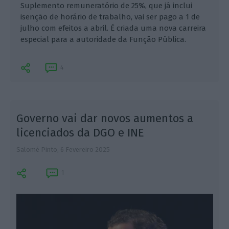
Suplemento remuneratório de 25%, que já inclui
isenção de horário de trabalho, vai ser pago a 1 de
julho com efeitos a abril. É criada uma nova carreira
especial para a autoridade da Função Pública.
4
r
Governo vai dar novos aumentos a
licenciados da DGO e INE
Salomé Pinto,
6 Fevereiro 2025
Â
1