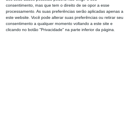
consentimento, mas que tem o direito de se opor a esse
processamento. As suas preferências serão aplicadas apenas a
este website. Você pode alterar suas preferências ou retirar seu
Os trabalhadores são
consentimento a qualquer momento voltando a este site e
reposicionados na posição
clicando no botão "Privacidade" na parte inferior da página.
remuneratória correspondente
ao nível remuneratório
imediatamente seguinte ao
nível remuneratório ou à
remuneração base que detêm na
data de produção de efeitos do
diploma legal.
Governo