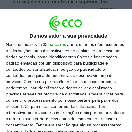
Isto significa que
um técnico superior das
carreiras gerais que esteja a ganhar 1.705,73
euros
mensais brutos, o que corresponde ao
nível 21 da
Tabela Remuneratória Única
(TRU)
,
poderá ver o ordenado subir para
Damos valor à sua privacidade
1.758,36 euros (nível 22 da TRU), se passar a
Nós e os nossos 1733
parceiros
armazenamos e/ou acedemos
exercer as funções de técnico superior
a informações num dispositivo, como cookies, e processamos
dados pessoais, como identificadores únicos e informações
especialista
em orçamento e finanças
padrão enviadas por um dispositivo para publicidade e
públicas, por exemplo. Trata-se de um
conteúdos personalizados, medição de publicidade e
aumento de 52,63 euros. A mesma regra
conteúdos, pesquisa de audiências e desenvolvimento de
serviços.
Com a sua permissão, nós e os nossos parceiros
aplica-se caso este trabalhador seja
poderemos usar identificação e dados de geolocalização
integrado no regime de técnico superior
precisos através da procura de dispositivos. Poderá clicar para
especialista em estatística ou na carreira de
consentir o processamento por nossa parte e pela parte dos
nossos 1733 parceiros, conforme descrito acima. Em
especialista em Administração e Políticas
alternativa, pode aceder a informações mais pormenorizadas e
Públicas.
alterar as suas preferências antes de consentir ou recusar o
consentimento.
Tenha em atenção que algum processamento
dos seus dados pessoais poderá não exigir o seu