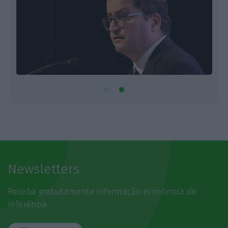
Newsletters
Receba gratuitamente informação económica de
referência