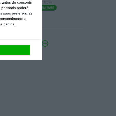
s antes de consentir
07/10/2026
 pessoais poderá
SAIBA MAIS
s suas preferências
 consentimento a
da página.