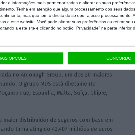
eder a informações mais pormenorizadas e alterar as suas preferência
timento.
Tenha em atenção que algum processamento dos seus dados
estratégia mais ampla do Grupo MDS, que tem
nsentimento, mas que tem o direito de se opor a esse processamento. A
mercados ibérico e latino-americanos.
as a este website. Você pode alterar suas preferências ou retirar seu
tando a este site e clicando no botão "Privacidade" na parte inferior 
 de 2024, da espanhola
Cobian Insurance
sileira
D’Or Consultoria
.
orretagem de seguros e resseguros,
AIS OPÇÕES
CONCORDO
ícios, presente em 131 países através da
grada no Ardonagh Group, um dos 20 maiores
mundo. O grupo MDS está diretamente
Moçambique, Espanha, Malta, Suíça, Chipre,
o maior distribuidor de seguros com base em
ando tinha atingido 42,407 milhões de euros