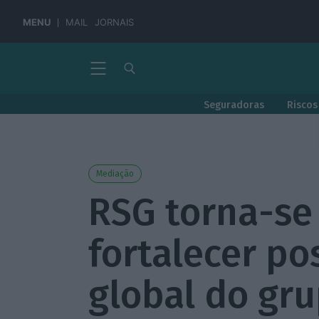
MENU
MAIL
JORNAIS
Seguradoras
Riscos
Mediação
RSG torna-se
fortalecer p
global do gr