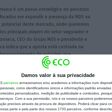
 marca é um passo estratégico no processo
 focados em expandir a presença da MDS na
e potencial deste mercado, onde queremos
os principais
players
do setor segurador e
Fonseca, CEO do Grupo MDS e presidente e
ca indica que a aposta está centrada na
o desenvolvimento de soluções que
s de nossos clientes em cada país”.
Damos valor à sua privacidade
strutura da operação no Chile.
A equipa da
33
parceiros
armazenamos e/ou acedemos a informações num dispositi
 a liderança de Andrés Errázuriz permanecem
essoais, como identificadores únicos e informações padrão enviadas 
gora MDS Chile, “a transição para a marca MDS
conteúdos personalizados, medição de publicidade e conteúdos, pesqui
serviços.
Com a sua permissão, nós e os nossos parceiros poderemos 
stória, ligando a nossa sólida atuação local
ção precisos através da procura de dispositivos. Poderá clicar para co
ossa parte e pela parte dos nossos 1733 parceiros, conforme descrit