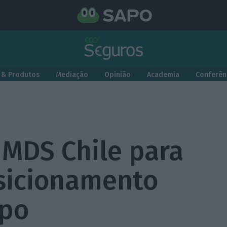
 & Produtos
Mediação
Opinião
Academia
Conferên
 MDS Chile para
osicionamento
upo