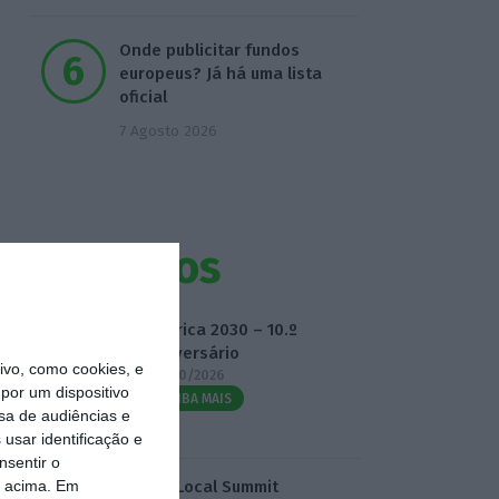
Onde publicitar fundos
europeus? Já há uma lista
oficial
7 Agosto 2026
Eventos
Fábrica 2030 – 10.º
Aniversário
vo, como cookies, e
14/10/2026
por um dispositivo
SAIBA MAIS
sa de audiências e
usar identificação e
nsentir o
o acima. Em
3.º Local Summit