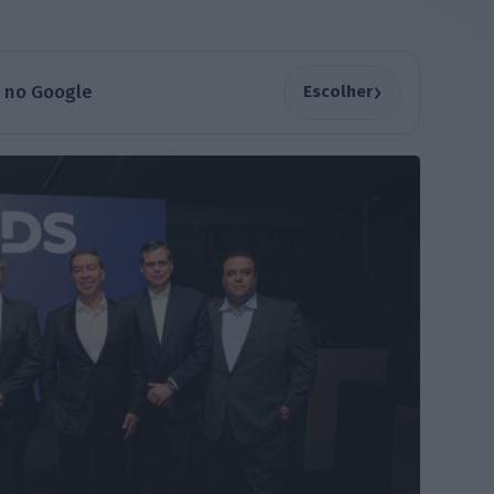
›
a no Google
Escolher