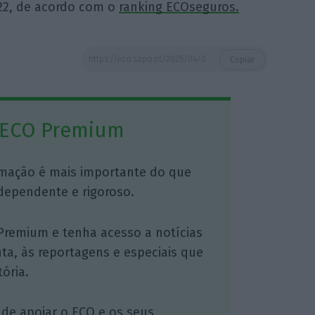
022, de acordo com o
ranking ECOseguros.
https://eco.sapo.pt/2025/04/07/rsg-torna-se-mds-chile-para-fortalecer-posicionamento-global-do-grupo/
Copiar
 ECO Premium
mação é mais importante do que
dependente e rigoroso.
Premium e tenha acesso a notícias
nta, às reportagens e especiais que
ória.
 de apoiar o ECO e os seus