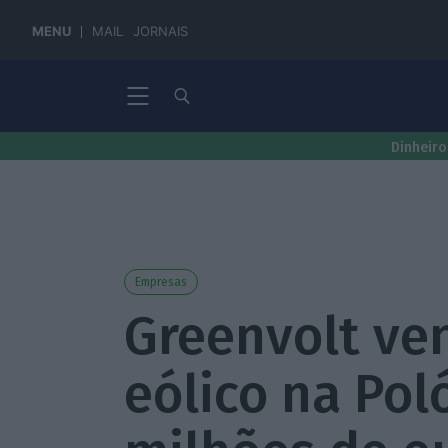
MENU
MAIL
JORNAIS
Dinheiro
Empresas
Greenvolt ve
eólico na Pol