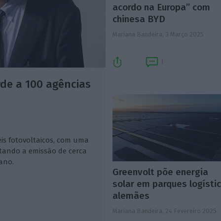
acordo na Europa” com
chinesa BYD
Mariana Bandeira,
3 Março 2025
1
rde a 100 agências
is fotovoltaicos, com uma
tando a emissão de cerca
ano.
Greenvolt põe energia
solar em parques logísti
alemães
Mariana Bandeira,
24 Fevereiro 2025