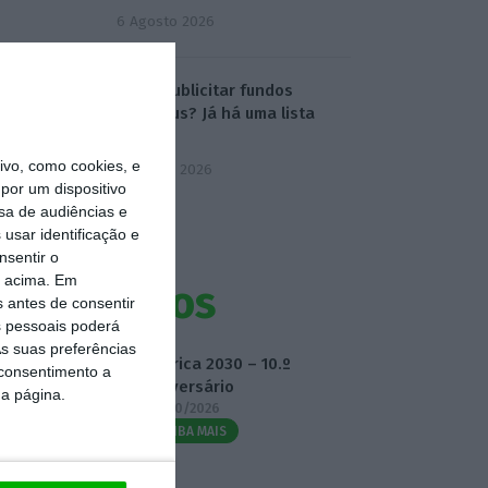
6 Agosto 2026
Onde publicitar fundos
europeus? Já há uma lista
oficial
vo, como cookies, e
7 Agosto 2026
por um dispositivo
sa de audiências e
usar identificação e
nsentir o
o acima. Em
Eventos
s antes de consentir
 pessoais poderá
s suas preferências
Fábrica 2030 – 10.º
 consentimento a
Aniversário
da página.
14/10/2026
SAIBA MAIS