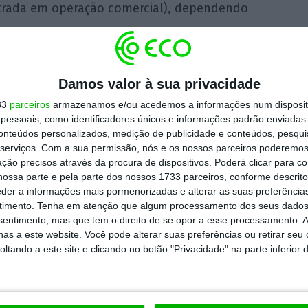
trada em operação comercial), dependendo
Enea, “investimentos em parques eólicos,
Damos valor à sua privacidade
eto para alcançar” os objetivos da empresa:
33
parceiros
armazenamos e/ou acedemos a informações num dispositi
ntes de energia renovável, diversificar o
mix
essoais, como identificadores únicos e informações padrão enviadas 
lientes, acionistas e sociedade.
conteúdos personalizados, medição de publicidade e conteúdos, pesqui
serviços.
Com a sua permissão, nós e os nossos parceiros poderemos 
ção precisos através da procura de dispositivos. Poderá clicar para co
dores de eletricidade da Polónia, operando
ossa parte e pela parte dos nossos 1733 parceiros, conforme descrit
eder a informações mais pormenorizadas e alterar as suas preferência
sde a geração de energia até à sua
timento.
Tenha em atenção que algum processamento dos seus dados
nsentimento, mas que tem o direito de se opor a esse processamento. A
as a este website. Você pode alterar suas preferências ou retirar seu
tando a este site e clicando no botão "Privacidade" na parte inferior 
in iniciou-s em junho de 2023, tendo sido
do a empresa, “a infraestrutura encontra-se
gação à rede mais importantes na Polónia,