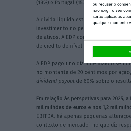
(18%) e Portugal (15%).
ou recusar o consen
não exigir o seu co
serão aplicadas apen
A dívida líquida está nos 16,1 mil mil
qualquer momento vol
investimento no período e, mais uma v
de ativos. A EDP continua com o seu
de crédito de nível ‘BBB’, lê-se no co
M
A EDP pagou no dia 6 de maio o seu div
no montante de 20 cêntimos por ação
dividend payout
de 60% sobre o resulta
Em relação às perspetivas
para 2025, a
mil milhões de euros e nos 1,2 mil milh
EBITDA, há apenas pequenas alteraçõ
contexto de mercado” no que diz respe