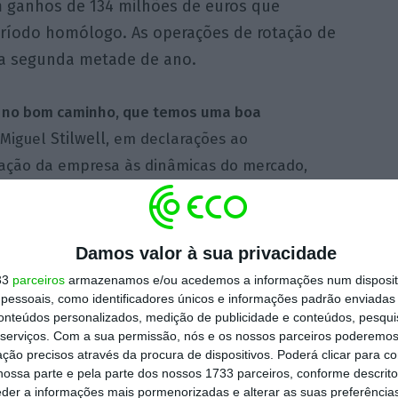
 ganhos de 134 milhões de euros que
eríodo homólogo. As operações de rotação de
a a segunda metade de ano.
 no bom caminho, que temos uma boa
Stilwell
a Miguel
, em declarações ao
ação da empresa às dinâmicas do mercado,
 como do foco, “conseguindo fazer este
eficientes ao mesmo tempo”.
Damos valor à sua privacidade
 cifrou-se em 755 milhões de euros, uma quebra
33
parceiros
armazenamos e/ou acedemos a informações num dispositi
enção no segmento renovável, de 25% para 660
essoais, como identificadores únicos e informações padrão enviadas 
conteúdos personalizados, medição de publicidade e conteúdos, pesqui
os de investimento em redes também tenham
serviços.
Com a sua permissão, nós e os nossos parceiros poderemos 
A maioria dos novos investimentos
ogo.
ção precisos através da procura de dispositivos. Poderá clicar para co
ossa parte e pela parte dos nossos 1733 parceiros, conforme descrit
que captou 42% do total, seguido do Brasil
eder a informações mais pormenorizadas e alterar as suas preferência