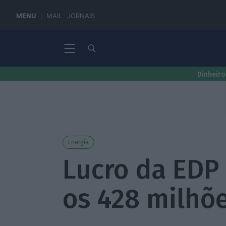
MENU
MAIL
JORNAIS
Dinheiro
Energia
Lucro da EDP
os 428 milhõ