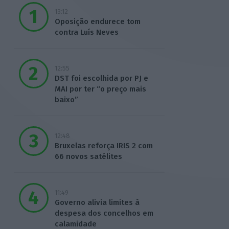
13:12
Oposição endurece tom
contra Luís Neves
12:55
DST foi escolhida por PJ e
MAI por ter “o preço mais
baixo”
12:48
Bruxelas reforça IRIS 2 com
66 novos satélites
11:49
Governo alivia limites à
despesa dos concelhos em
calamidade