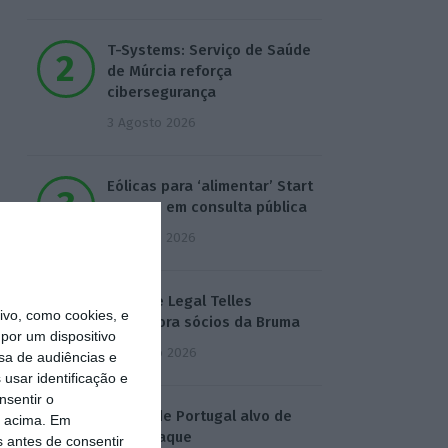
T-Systems: Serviço de Saúde
de Múrcia reforça
cibersegurança
3 Agosto 2026
Eólicas para ‘alimentar’ Start
Campus em consulta pública
3 Agosto 2026
Deloitte Legal Telles
vo, como cookies, e
assessora sócios da Bruma
por um dispositivo
4 Agosto 2026
sa de audiências e
usar identificação e
nsentir o
Águas de Portugal alvo de
o acima. Em
ciberataque
s antes de consentir