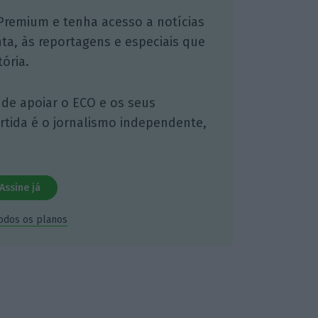
Premium e tenha acesso a notícias
nta, às reportagens e especiais que
ória.
 de apoiar o ECO e os seus
artida é o jornalismo independente,
Assine já
todos os planos