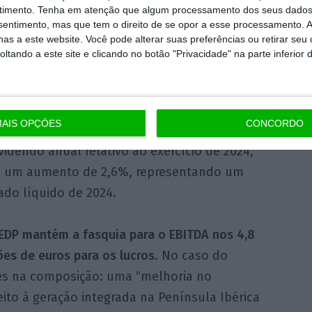
timento.
Tenha em atenção que algum processamento dos seus dados
nsentimento, mas que tem o direito de se opor a esse processamento. A
as a este website. Você pode alterar suas preferências ou retirar seu
hões de euros, um aumento de 4%, refletindo o
tando a este site e clicando no botão "Privacidade" na parte inferior 
ez, sem contributo de transações de rotação
 compromisso com a manutenção de um rating
municado.
AIS OPÇÕES
CONCORDO
idendo anual relativo ao exercício de 2024,
, um aumento de 2,6%, representando um
do líquido de 2024.
 EDP mantém a fasquia para o EBITDA nos 4,8
ões de euros para os lucros
. No caso do
es na composição: uma “melhoria no
ito à geração integrada na Península Ibérica