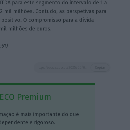
ITDA para este segmento do intervalo de 1 a
1,2 mil milhões. Contudo, as perspetivas para
positivo. O compromisso para a dívida
mil milhões de euros.
:51)
https://eco.sapo.pt/2025/05/09/lucro-da-edp-sobe-21-para-os-428-milhoes-de-euros/
Copiar
 ECO Premium
mação é mais importante do que
dependente e rigoroso.