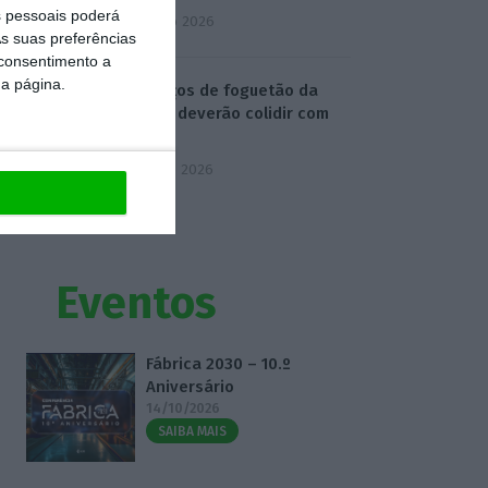
 pessoais poderá
4 Agosto 2026
s suas preferências
 consentimento a
da página.
Destroços de foguetão da
SpaceX deverão colidir com
Lua
5 Agosto 2026
Eventos
Fábrica 2030 – 10.º
Aniversário
14/10/2026
SAIBA MAIS