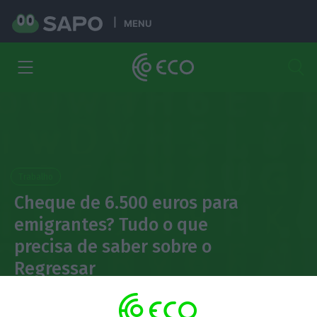
MENU
Trabalho
Cheque de 6.500 euros para
emigrantes? Tudo o que
precisa de saber sobre o
Regressar
Isabel Patrício