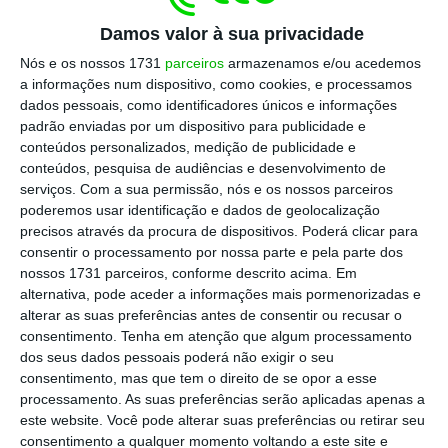
29 Junho 2019
Damos valor à sua privacidade
Nós e os nossos 1731
parceiros
armazenamos e/ou acedemos
a informações num dispositivo, como cookies, e processamos
dados pessoais, como identificadores únicos e informações
padrão enviadas por um dispositivo para publicidade e
conteúdos personalizados, medição de publicidade e
Como se podem candidatar
conteúdos, pesquisa de audiências e desenvolvimento de
os emigrantes a estes
serviços.
Com a sua permissão, nós e os nossos parceiros
apoios?
poderemos usar identificação e dados de geolocalização
precisos através da procura de dispositivos. Poderá clicar para
4 de 7
consentir o processamento por nossa parte e pela parte dos
nossos 1731 parceiros, conforme descrito acima. Em
De acordo com o projeto de portaria a que o ECO
alternativa, pode aceder a informações mais pormenorizadas e
teve acesso,
a candidatura aos apoios previstos
alterar as suas preferências antes de consentir ou recusar o
deve ser feita através do portal
online
do IEFP
,
consentimento.
Tenha em atenção que algum processamento
sendo aprovadas as candidaturas até ao limite da
dos seus dados pessoais poderá não exigir o seu
dotação orçamental, que está fixada nos 10 milhões
consentimento, mas que tem o direito de se opor a esse
de euros.
processamento. As suas preferências serão aplicadas apenas a
este website. Você pode alterar suas preferências ou retirar seu
consentimento a qualquer momento voltando a este site e
Na candidatura, o emigrante ou familiar deve