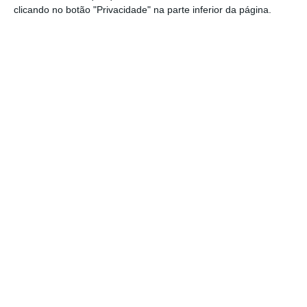
clicando no botão "Privacidade" na parte inferior da página.
disponibilizar:
Um documento
comprovativo da
situação de emigrante
emitido por
autoridade diplomática ou consular
portuguesa;
Cópia do contrato de trabalho;
Declaração de não dívida
ou autorização
de consulta online da situação
contributiva perante a AT.
Depois de ser aprovado, o emigrante deve ainda
enviar ao IEFP o termo de aceitação e um
comprovativo do seu IBAN, no prazo de dez dias.
A