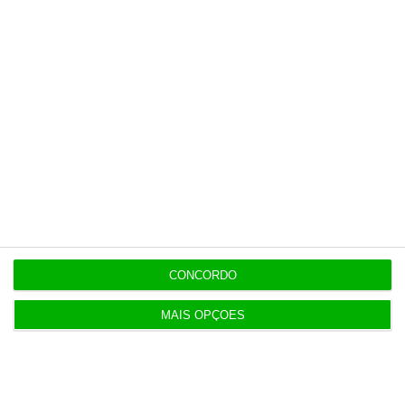
https://eco.sapo.pt/descodificador/todos-querem-a-dona-da-tvi-mas-o-que-tem-a-media-capital/
Copiar
CONCORDO
Newsletters
MAIS OPÇÕES
Receba gratuitamente informação económica de
referência
Subscrever