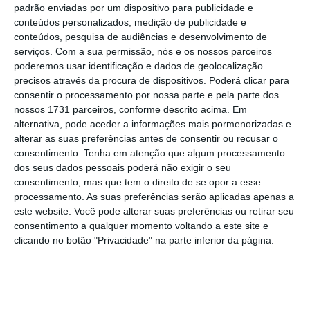
padrão enviadas por um dispositivo para publicidade e
conteúdos personalizados, medição de publicidade e
Esteve anos para ser vendida, ganhou um acionista
conteúdos, pesquisa de audiências e desenvolvimento de
este ano e volta a ser alvo de uma OPA. Pelo meio,
serviços.
Com a sua permissão, nós e os nossos parceiros
poderemos usar identificação e dados de geolocalização
recupera à concorrência a apresentadora Cristina
precisos através da procura de dispositivos. Poderá clicar para
Ferreira. O que se passa com a dona da TVI?
consentir o processamento por nossa parte e pela parte dos
nossos 1731 parceiros, conforme descrito acima. Em
Ver Descodificador
alternativa, pode aceder a informações mais pormenorizadas e
alterar as suas preferências antes de consentir ou recusar o
consentimento.
Tenha em atenção que algum processamento
dos seus dados pessoais poderá não exigir o seu
O que tem a Media Capital?
consentimento, mas que tem o direito de se opor a esse
processamento. As suas preferências serão aplicadas apenas a
E o que está a acontecer no grupo?
este website. Você pode alterar suas preferências ou retirar seu
Porque é que a Cofina quer a TVI?
consentimento a qualquer momento voltando a este site e
clicando no botão "Privacidade" na parte inferior da página.
O que se passa com os acionistas?
Quais são os próximos passos?
Como estão as audiências?