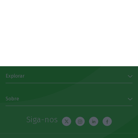
Download
Disponível gratuitamente para iPhone, iPad, Apple
Watch e Android
App Store
Google Play
Explorar
Sobre
Siga-nos