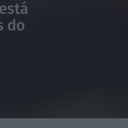
está
s do