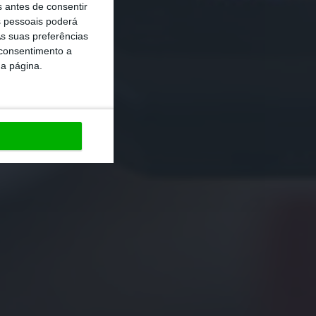
s antes de consentir
 pessoais poderá
s suas preferências
 consentimento a
da página.