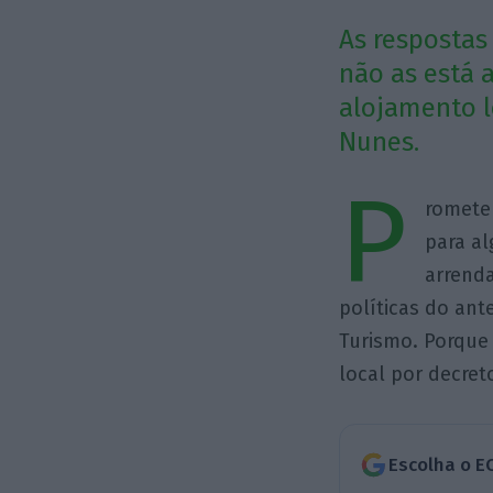
As resposta
não as está 
alojamento l
Nunes.
P
romete
para al
arrenda
políticas do ant
Turismo. Porque
local por decret
Escolha o E