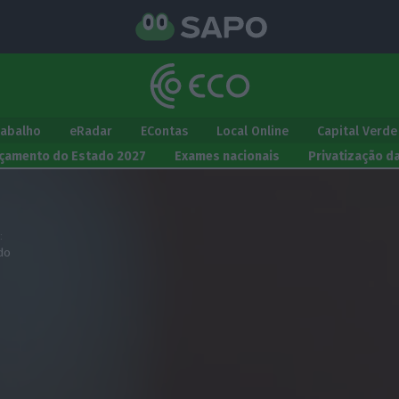
rabalho
eRadar
EContas
Local Online
Capital Verde
çamento do Estado 2027
Exames nacionais
Privatização d
:
do