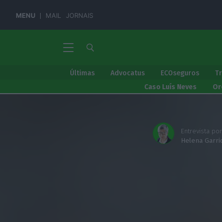
MENU
MAIL
JORNAIS
Últimas
Advocatus
ECOseguros
T
Caso Luís Neves
Or
Entrevista por
Helena Garri