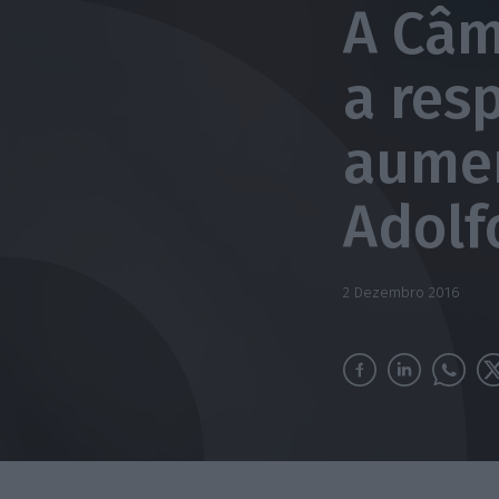
A Câm
a res
aumen
Adolf
2 Dezembro 2016