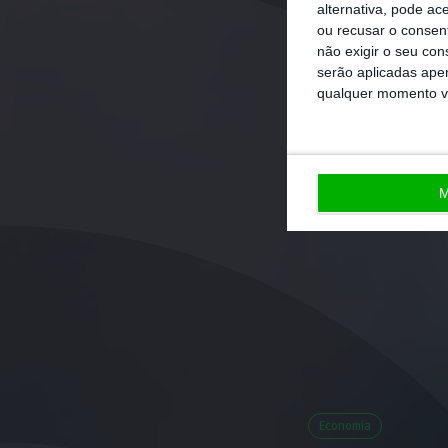
alternativa, pode ac
ou recusar o consen
não exigir o seu co
serão aplicadas apen
qualquer momento vol
M
Economia