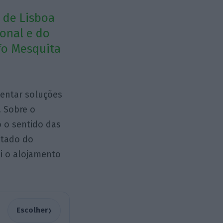
 de Lisboa
ional e do
fo Mesquita
sentar soluções
. Sobre o
 o sentido das
stado do
i o alojamento
›
Escolher