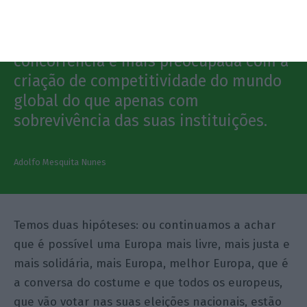
voltar ao tempo da Europa das
liberdades: menos regulamentação,
mais aberta ao exterior, mais aberta à
concorrência e mais preocupada com a
criação de competitividade do mundo
global do que apenas com
sobrevivência das suas instituições.
Adolfo Mesquita Nunes
Temos duas hipóteses: ou continuamos a achar
que é possível uma Europa mais livre, mais justa e
mais solidária, mais Europa, melhor Europa, que é
a conversa do costume e que todos os europeus,
que vão votar nas suas eleições nacionais, estão