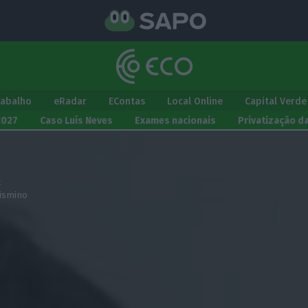
rabalho
eRadar
EContas
Local Online
Capital Verde
2027
Caso Luís Neves
Exames nacionais
Privatização d
:
lismino