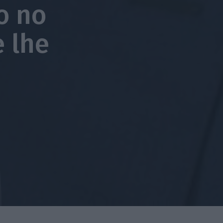
o no
 lhe