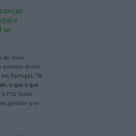
inanças
ugal e
l se
as do novo
a primeira desde
 em Portugal.
“O
de, o que é que
e o PSD fosse
mas garante que