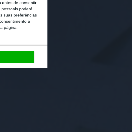
s antes de consentir
 pessoais poderá
s suas preferências
 consentimento a
da página.