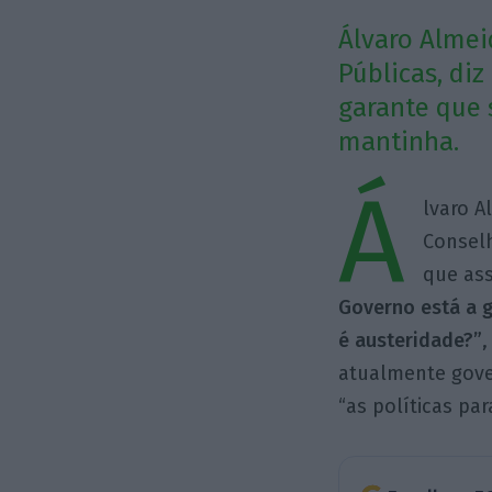
Álvaro Almei
Públicas, diz
garante que 
mantinha.
Á
lvaro A
Conselh
que as
Governo está a g
é austeridade?”
,
atualmente gove
“as políticas par