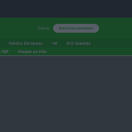
Entrar
Assinatura premium
Fundos Europeus
+M
ECO Avenida
a TAP
Ataque ao Irão