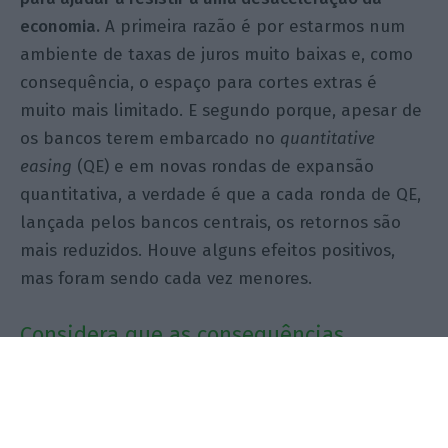
economia.
A primeira razão é por estarmos num
ambiente de taxas de juros muito baixas e, como
consequência, o espaço para cortes extras é
muito mais limitado. E segundo porque, apesar de
os bancos terem embarcado no
quantitative
easing
(QE) e em novas rondas de expansão
quantitativa, a verdade é que a cada ronda de QE,
lançada pelos bancos centrais, os retornos são
mais reduzidos. Houve alguns efeitos positivos,
mas foram sendo cada vez menores.
Considera que as consequências
negativas do QE para os bancos são
maiores do que os resultados positivos?
Não sou analista do setor bancário, mas temos