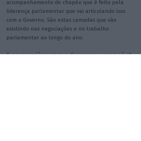
acompanhamento de chapéu que é feito pela
liderança parlamentar que vai articulando isso
com o Governo. São estas camadas que vão
existindo nas negociações e no trabalho
parlamentar ao longo do ano.
E as reuniões com o Governo, como são?
São muito formais?
São reuniões de trabalho.
Mas tomando o Orçamento anterior
como exemplo: houve reuniões
complicadas? Acesas? Discussões?
Há sempre reuniões muito tensas e as
negociações são muito duras.