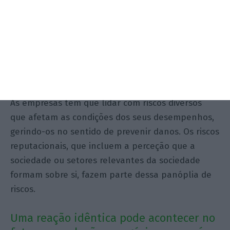
saíram por uma questão de
responsabilidade social e de reputação
junto dos clientes. As empresas já não
podem ser indiferentes aos temas
políticos e são obrigadas a
posicionarem-se sobre eles?
As empresas têm que lidar com riscos diversos
que afetam as condições dos seus desempenhos,
gerindo-os no sentido de prevenir danos. Os riscos
reputacionais, que incluem a perceção que a
sociedade ou setores relevantes da sociedade
formam sobre si, fazem parte dessa panóplia de
riscos.
Uma reação idêntica pode acontecer no