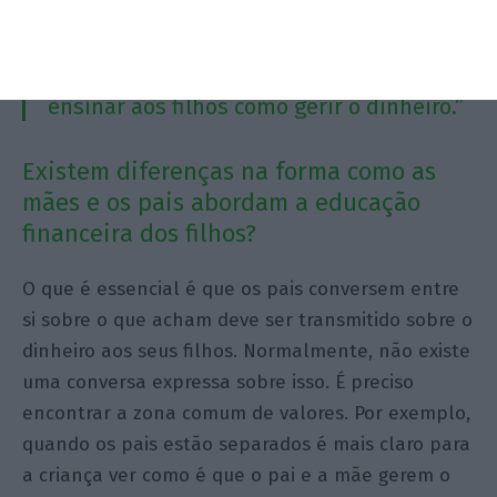
relação ao dinheiro que às vezes
impedem que os pais saibam quais é
que são os melhores instrumentos para
ensinar aos filhos como gerir o dinheiro.”
Existem diferenças na forma como as
mães e os pais abordam a educação
financeira dos filhos?
O que é essencial é que os pais conversem entre
si sobre o que acham deve ser transmitido sobre o
dinheiro aos seus filhos. Normalmente, não existe
uma conversa expressa sobre isso. É preciso
encontrar a zona comum de valores. Por exemplo,
quando os pais estão separados é mais claro para
a criança ver como é que o pai e a mãe gerem o