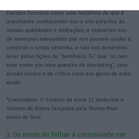
A credibilidade do nome dos mentores aqui
trazidos funciona como uma metáfora de que é
importante conhecermo-nos a nós próprios, às
nossas qualidades e limitações, e rodearmo-nos
de mentores adequados que nos possam ajudar a
construir o nosso caminho, e não nos deixarmos
levar pelas lições do “Seminário Tu” que “só tem
esse nome por uma questão de marketing”, uma
alusão irónica e de crítica clara aos gurus de auto-
ajuda.
*Curiosidade: O número da alma 22 simboliza o
número de filmes lançados pela Disney Pixar
antes de Soul.
3. Do medo de falhar à curiosidade em