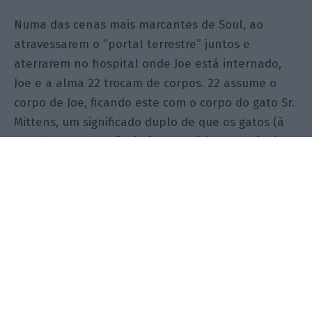
Numa das cenas mais marcantes de Soul, ao
atravessarem o “portal terrestre” juntos e
aterrarem no hospital onde Joe está internado,
Joe e a alma 22 trocam de corpos. 22 assume o
corpo de Joe, ficando este com o corpo do gato Sr.
Mittens, um significado duplo de que os gatos (à
semelhança dos cães) têm um efeito terapêutico
em situações de doenças como o autismo, a
depressão ou a ansiedade, mas também de que
os gatos têm várias vidas (7 na Idade Média ou 9
segundo a mitologia Egípcia).
É já nos seus novos corpos que ambos vão ao
barbeiro Des, com o qual Joe costuma falar muito
de jazz, enquanto este lhe corta o cabelo. 22