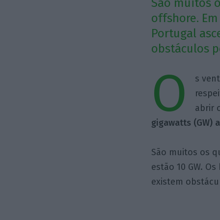
São muitos o
offshore. Em
Portugal asc
obstáculos p
O
s ven
respe
abrir 
gigawatts (GW) a
São muitos os qu
estão 10 GW. Os
existem obstácul