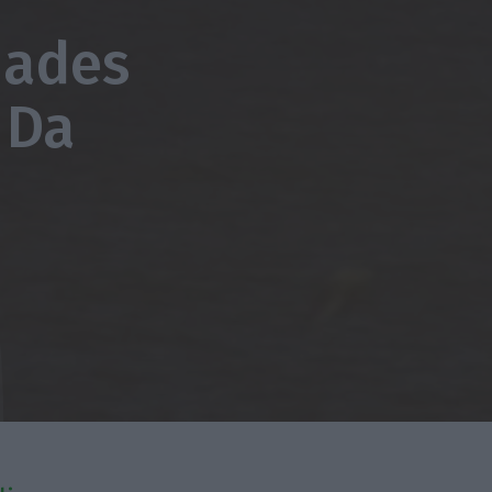
dades
 Da