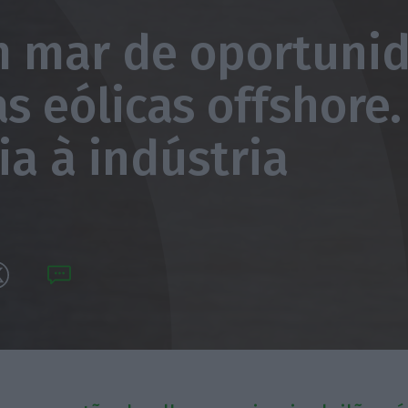
 mar de oportuni
as eólicas offshore.
ia à indústria