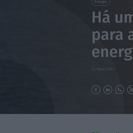
Energia
Há um
para 
energ
24 Maio 2023