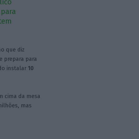
lico
 para
stem
o que diz
se prepara para
do instalar
10
 Em cima da mesa
milhões, mas