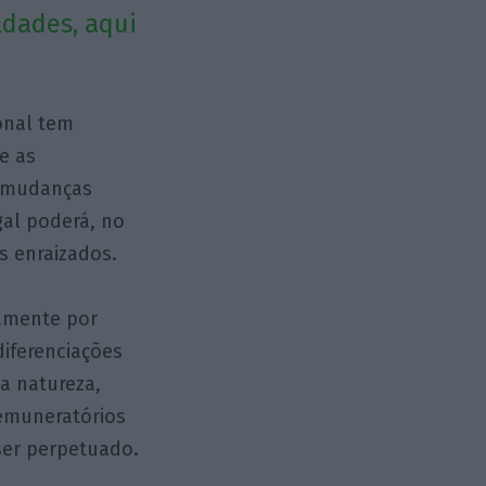
ldades, aqui
onal tem
e as
o mudanças
gal poderá, no
s enraizados.
camente por
diferenciações
a natureza,
remuneratórios
ser perpetuado.