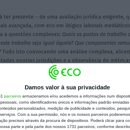
rá ter presente – de uma avaliação jurídica exigente, 
mais avançada, com eco em litígios laborais mediático
ta a questões complexas:
Quais os postos de trabalho
e este trabalho seja igual àquele? Que componentes rem
?
Tudo isto convocando uma análise complexa, alicer
tadas noutras jurisdições e a observância de métricas
iva de que 2021 não traduza recuo quanto a esta met
Damos valor à sua privacidade
31
parceiros
armazenamos e/ou acedemos a informações num dispositi
Rita Canas da Silva
essoais, como identificadores únicos e informações padrão enviadas 
Sócia responsável pelo
conteúdos personalizados, medição de publicidade e conteúdos, pesqui
departamento Laboral da
serviços.
Com a sua permissão, nós e os nossos parceiros poderemos 
Sérvulo & Associados
ção precisos através da procura de dispositivos. Poderá clicar para co
ossa parte e pela parte dos nossos 1731 parceiros, conforme descrit