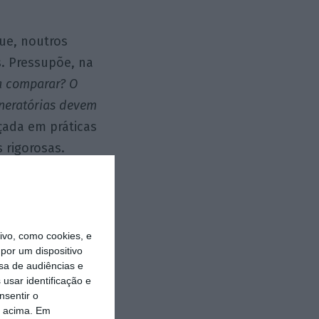
que, noutros
s. Pressupõe, na
 a comparar? O
uneratórias devem
çada em práticas
 rigorosas.
a.
vo, como cookies, e
por um dispositivo
sa de audiências e
usar identificação e
nsentir o
o acima. Em