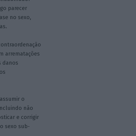
ego parecer
ase no sexo,
as.
contraordenação
 em arrematações
s danos
 os
 assumir o
incluindo não
ticar e corrigir
o sexo sub-