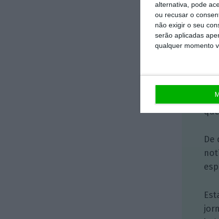
alternativa, pode ac
ou recusar o consen
não exigir o seu co
serão aplicadas apen
qualquer momento vol
M
No 
que
De 
not
esp
Est
jor