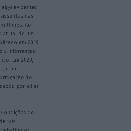
a algo evidente:
 assentes nas
mulheres. Ao
ão anual de um
ublicado em 2019
o a informação
nico. Em 2020,
s”, com
rorrogação do
acabou por adiar
s Condições do
de tais
 trabalhador