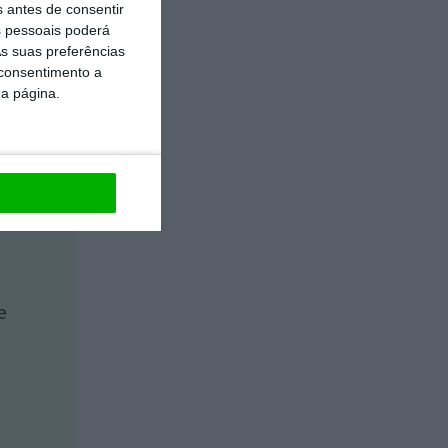
s antes de consentir
 pessoais poderá
https://eco.sapo.pt/opiniao/2021-e-pay-gap/
Copiar
s suas preferências
 consentimento a
da página.
e