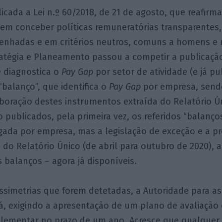
licada a Lei n.º 60/2018, de 21 de agosto, que reafirm
em conceber políticas remuneratórias transparentes,
nhadas e em critérios neutros, comuns a homens e 
ratégia e Planeamento passou a competir a publicaç
e diagnostica o
Pay Gap
por setor de atividade (e já p
“balanço”, que identifica o
Pay Gap
por empresa, send
boração destes instrumentos extraída do Relatório Ú
o publicados, pela primeira vez, os referidos “balanço
gada por empresa, mas a legislação de exceção e a p
 do Relatório Único (de abril para outubro de 2020), 
 balanços – agora já disponíveis.
ssimetrias que forem detetadas, a Autoridade para a
rá, exigindo a apresentação de um plano de avaliação 
mplementar no prazo de um ano. Acresce que qualquer