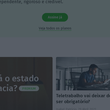
ependente, rigoroso e credível.
Assine já
Veja todos os planos
á o estado
acia?
PREMIUM
Teletrabalho vai deixar d
ser obrigatório?
Isabel Patrício,
29 Abril 2021