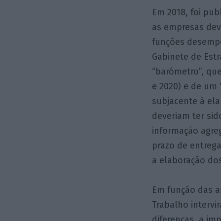
Em 2018, foi pub
as empresas dev
funções desempe
Gabinete de Est
“barómetro”, qu
e 2020) e de um 
subjacente à ela
deveriam ter sid
informação agre
prazo de entrega
a elaboração dos
Em função das a
Trabalho intervi
diferenças, a i