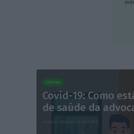
ind
ESPECIAL
Covid-19: Como est
de saúde da advoc
Frederico Pedreira,
28 Abril 2021