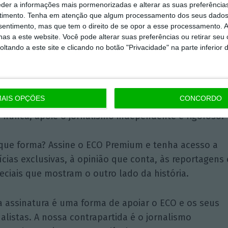
eder a informações mais pormenorizadas e alterar as suas preferência
timento.
Tenha em atenção que algum processamento dos seus dados
nsentimento, mas que tem o direito de se opor a esse processamento. A
as a este website. Você pode alterar suas preferências ou retirar seu
tando a este site e clicando no botão "Privacidade" na parte inferior 
Assine o ECO Premium
AIS OPÇÕES
CONCORDO
momento em que a informação é mais importante do
 nunca, apoie o jornalismo independente e rigoroso.
que forma? Assine o ECO Premium e tenha acesso a
ícias exclusivas, à opinião que conta, às reportagens 
eciais que mostram o outro lado da história.
a assinatura é uma forma de apoiar o ECO e os seus
nalistas. A nossa contrapartida é o jornalismo