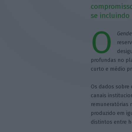
compromisso 
se incluindo
O
Gende
reser
desig
profundas no pla
curto e médio p
Os dados sobre 
canais instituci
remuneratórias n
produzido em igu
distintos entre