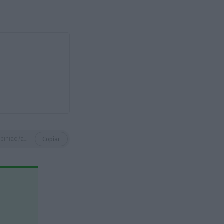
https://eco.sapo.pt/opiniao/a-governance-das-empresas/
Copiar