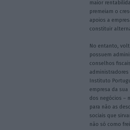
maior rentabilid
premeiam o cres
apoios a empres
constituir alter
No entanto, vol
possuem admini
conselhos fisca
administradores
Instituto Portu
empresa da sua 
dos negócios – n
para não as des
sociais que sirv
não só como fre