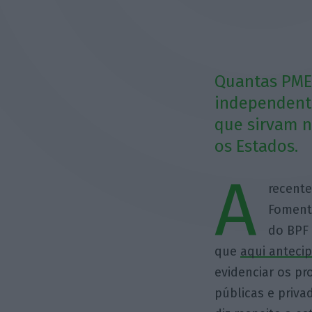
Quantas PME
independente
que sirvam n
os Estados.
A
recente
Fomento
do BPF
que
aqui antecip
evidenciar os pr
públicas e priva