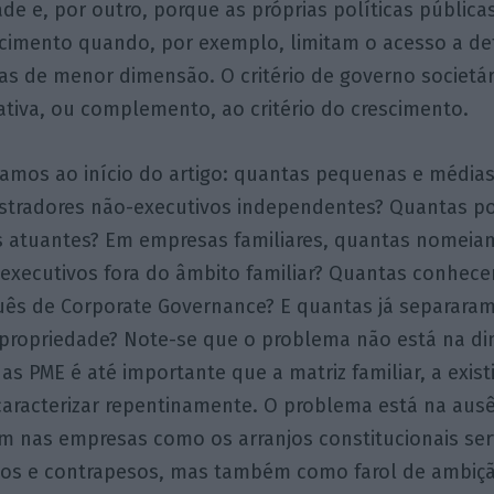
ade e, por outro, porque as próprias políticas públi
cimento quando, por exemplo, limitam o acesso a d
as de menor dimensão. O critério de governo societár
nativa, ou complemento, ao critério do crescimento.
tamos ao início do artigo: quantas pequenas e média
stradores não-executivos independentes? Quantas 
is atuantes? Em empresas familiares, quantas nomeia
 executivos fora do âmbito familiar? Quantas conhec
guês de Corporate Governance? E quantas já separara
propriedade? Note-se que o problema não está na di
as PME é até importante que a matriz familiar, a exist
caracterizar repentinamente. O problema está na aus
am nas empresas como os arranjos constitucionais se
ios e contrapesos, mas também como farol de ambiçã