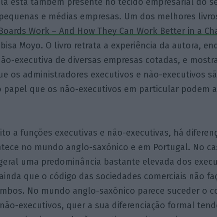
Ela está também presente no tecido empresarial do se
equenas e médias empresas. Um dos melhores livros
oards Work – And How They Can Work Better in a Cha
sa Moyo. O livro retrata a experiência da autora, e
não-executiva de diversas empresas cotadas, e mostr
ue os administradores executivos e não-executivos s
 papel que os não-executivos em particular podem a
ito a funções executivas e não-executivas, há diferença
ntece no mundo anglo-saxónico e em Portugal. No ca
geral uma predominância bastante elevada dos execu
 ainda que o código das sociedades comerciais não fa
 ambos. No mundo anglo-saxónico parece suceder o co
não-executivos, quer a sua diferenciação formal ten