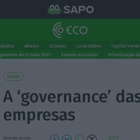
rabalho
eRadar
EContas
Local Online
Capital Verde
çamento do Estado 2027
Exames nacionais
Privatização d
Opinião
A ‘governance’ da
empresas
Ricardo Arroja