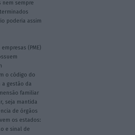
cas nem sempre
eterminados
io poderia assim
s empresas (PME)
possuem
m
em o código do
m a gestão da
mensão familiar
ir, seja mantida
ência de órgãos
rvem os estados:
o e sinal de