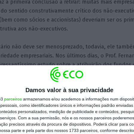
jaz a primeira conclusão a retirar: muitas mais empre
 do sentido construtivamente crítico dos não-executi
(bem como sócios e accionistas) deveriam ser os prim
strutiva aos não-executivos.
tário não deve ser menosprezado, todavia, ele tamb
iedade empresariais. Nos últimos dias, o Prof. Fern
ressantíssimo estudo
sobre a atribuição dos fundos 
as conclusões apontadas tem a ver com a falta de efi
io, de fundos atribuídos às microempresas. O Fernan
Damos valor à sua privacidade
á a pena financiar
empresas que se mantêm como mi
33
parceiros
armazenamos e/ou acedemos a informações num dispositi
e ainda as empresas “ali no meio”, que já estão profis
essoais, como identificadores únicos e informações padrão enviadas 
edadas de um acesso mais generoso aos fundos. Em 
conteúdos personalizados, medição de publicidade e conteúdos, pesqui
ito pertinentes e que nos levam à questão organizac
serviços.
Com a sua permissão, nós e os nossos parceiros poderemos 
ção precisos através da procura de dispositivos. Poderá clicar para co
ossa parte e pela parte dos nossos 1733 parceiros, conforme descrit