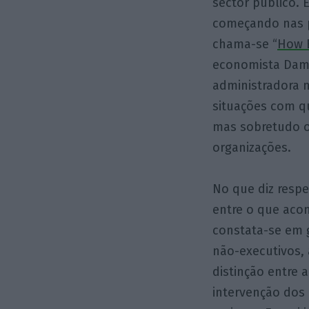
sector público. 
começando nas p
chama-se “
How B
economista Dambi
administradora 
situações com q
mas sobretudo o
organizações.
No que diz respe
entre o que aco
constata-se em 
não-executivos,
distinção entre
intervenção dos 