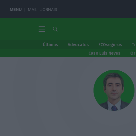
MENU
MAIL
JORNAIS
Últimas
Advocatus
ECOseguros
T
Caso Luís Neves
Or