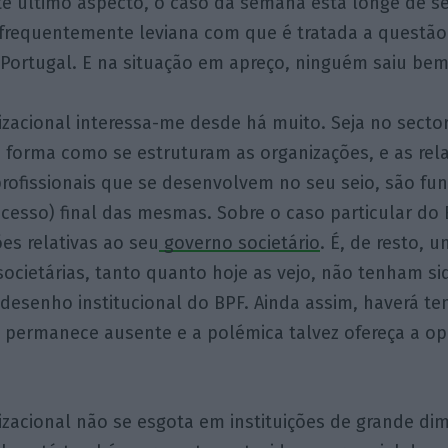
ste último aspecto, o caso da semana está longe de se
 frequentemente leviana com que é tratada a questão
 Portugal. E na situação em apreço, ninguém saiu bem 
zacional interessa-me desde há muito. Seja no secto
a forma como se estruturam as organizações, e as rel
 profissionais que se desenvolvem no seu seio, são f
cesso) final das mesmas. Sobre o caso particular do B
ões relativas ao seu
governo societário
. É, de resto,
societárias, tanto quanto hoje as vejo, não tenham s
esenho institucional do BPF. Ainda assim, haverá t
 permanece ausente e a polémica talvez ofereça a o
izacional não se esgota em instituições de grande d