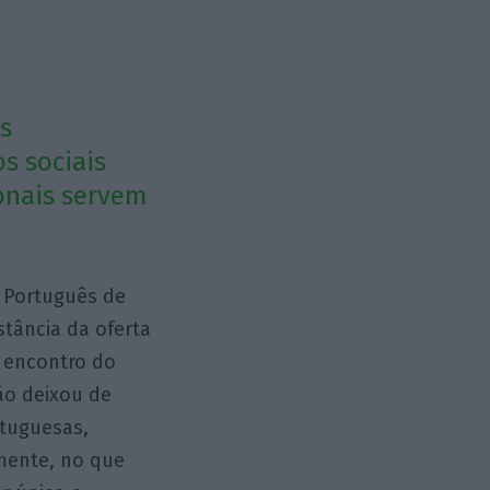
s
s sociais
onais servem
 Português de
stância da oferta
 encontro do
ão deixou de
rtuguesas,
zmente, no que