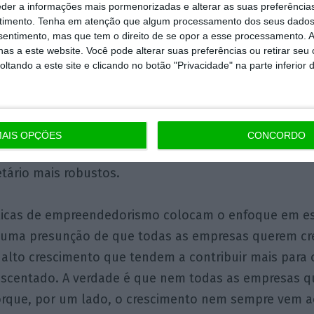
nte analisar quantas dessas empresas, nas duas situa
eder a informações mais pormenorizadas e alterar as suas preferência
timento.
Tenha em atenção que algum processamento dos seus dados
s sociais estruturados e profissionalizados. O caso d
nsentimento, mas que tem o direito de se opor a esse processamento. A
erá mais delicado, porque com excepção das “start-
as a este website. Você pode alterar suas preferências ou retirar seu
tando a este site e clicando no botão "Privacidade" na parte inferior 
dos fundos de capital de risco e da supervisão que 
ior parte continuam a ser empresas de patrão. O pat
alham, ponto final. Mas nas empresas de pequena di
as que vão entrando no segmento da média dimensão
AIS OPÇÕES
CONCORDO
 sendo que estas empresas provavelmente beneficiar
tário mais robustos.
blicas de empreendedorismo colocam o enfoque em es
 uma presunção de que todas as empresas querem cr
 alto crescimento que tendem a contribuir mais para
rescentado. A verdade é que nem todas as empresas q
orque, por um lado, o crescimento nem sempre vem