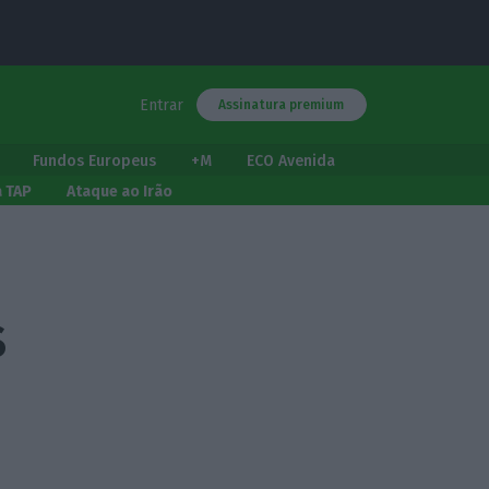
Entrar
Assinatura premium
Fundos Europeus
+M
ECO Avenida
a TAP
Ataque ao Irão
s