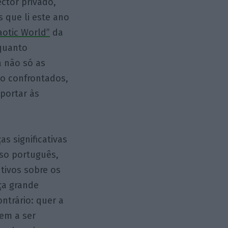
ctor privado,
 que li este ano
otic World”
da
nquanto
a não só as
ão confrontados,
portar às
s significativas
so português,
tivos sobre os
ça grande
ntrário: quer a
dem a ser