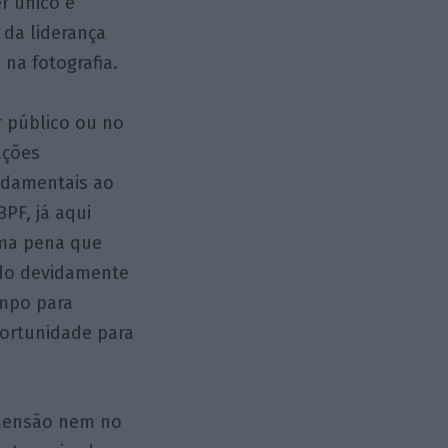
r único e
 da liderança
na fotografia.
r público ou no
ações
undamentais ao
PF, já aqui
 uma pena que
ido devidamente
empo para
portunidade para
imensão nem no