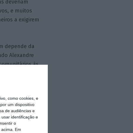
sas deveriam
vos, e muitos
eiros a exigirem
ém depende da
ando Alexandre
comunitários às
cácia, ou quiçá
do questiona
croempresas
vo, como cookies, e
sionalizadas,
por um dispositivo
ambos os casos,
sa de audiências e
ional.
usar identificação e
nsentir o
o acima. Em