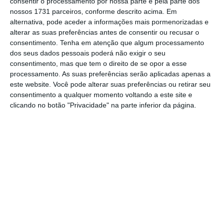
consentir o processamento por nossa parte e pela parte dos
fevereiro, várias alterações à legislação laboral
nossos 1731 parceiros, conforme descrito acima. Em
alternativa, pode aceder a informações mais pormenorizadas e
que intitulou como Agenda de Trabalho Digno. É
alterar as suas preferências antes de consentir ou recusar o
um conjunto relativamente vasto de mudanças:
consentimento.
Tenha em atenção que algum processamento
muitas das quais – sem dúvida – bem
dos seus dados pessoais poderá não exigir o seu
consentimento, mas que tem o direito de se opor a esse
intencionadas, outras muito justas, mas que em
processamento. As suas preferências serão aplicadas apenas a
alguns casos poderão ter efeitos contrários ao
este website. Você pode alterar suas preferências ou retirar seu
que o legislador pretende ou antecipa.
consentimento a qualquer momento voltando a este site e
clicando no botão "Privacidade" na parte inferior da página.
Por exemplo, ao prever expressamente a
impossibilidade de extinção dos créditos laborais
por meio de remissão abdicativa, salvo através de
transação judicial, percebe-se que a intenção
seria proteger os trabalhadores de pressões –
porventura ainda na pendência do jugo laboral -,
mas urge questionar se, na prática, não se estará
a limitar de sobremaneira a celebração de