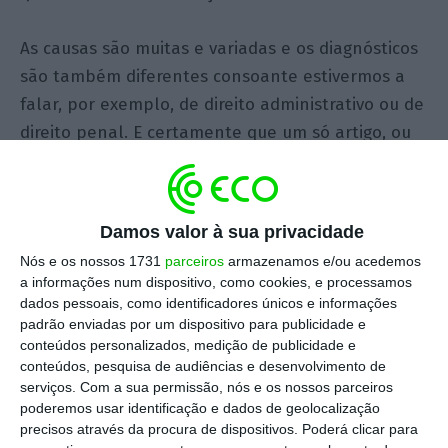
As causas são muitas e variadas e os diagnósticos
são também diferentes consoante estivermos a
falar, por exemplo, de direito administrativo ou de
direito penal. E certamente que um só artigo, ou
mesmo dez ou cem, não chegariam para abordar
todos os assuntos.
Damos valor à sua privacidade
Vale a pena aproveitar a ocasião para falar de um
Nós e os nossos 1731
parceiros
armazenamos e/ou acedemos
tema em concreto, que através de alterações
a informações num dispositivo, como cookies, e processamos
legislativas vai introduzir alterações à prática e à
dados pessoais, como identificadores únicos e informações
padrão enviadas por um dispositivo para publicidade e
vida de trabalhadores e empresas e,
conteúdos personalizados, medição de publicidade e
consequentemente, alterar as suas relações com
conteúdos, pesquisa de audiências e desenvolvimento de
a Justiça.
serviços.
Com a sua permissão, nós e os nossos parceiros
poderemos usar identificação e dados de geolocalização
precisos através da procura de dispositivos. Poderá clicar para
A Assembleia da República aprovou, no dia 10 de