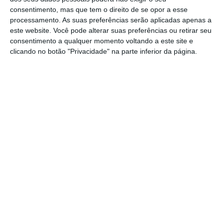
consentimento, mas que tem o direito de se opor a esse
projetos nesta área, promovidos sob a égide do
processamento. As suas preferências serão aplicadas apenas a
FCH JU (“The Fuel Cells and Hydrogen Joint
este website. Você pode alterar suas preferências ou retirar seu
Undertaking”), uma parceria público-privada que
consentimento a qualquer momento voltando a este site e
clicando no botão "Privacidade" na parte inferior da página.
conta com a participação da Comissão Europeia e
tem como objetivo fomentar, de entre outras, a
investigação, desenvolvimento e apresentação de
resultados no domínio da tecnologia do
Hidrogénio.
Existem muitas razões, de natureza científica,
técnica e (necessariamente) económica para a
introdução do Hidrogénio “Verde” como vetor
estruturante num movimento de transição
(faseada) para um novo paradigma de sistema
económico onde, em particular ao nível do
mercado dos fatores, o Hidrogénio passe a