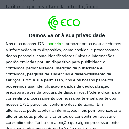
tarifário, que resultam da introdução do
Hidrogénio e respetivos regimes de produção, o
passo dado pelo decisor público nacional está em
linha com as melhores práticas e tendências
Damos valor à sua privacidade
existentes à escala internacional e, em particular,
Nós e os nossos 1731
parceiros
armazenamos e/ou acedemos
no contexto da União Europeia.
a informações num dispositivo, como cookies, e processamos
dados pessoais, como identificadores únicos e informações
padrão enviadas por um dispositivo para publicidade e
Este aspeto é facilmente comprovável não
conteúdos personalizados, medição de publicidade e
apenas pelos elucidativos dados fornecidos pela
conteúdos, pesquisa de audiências e desenvolvimento de
International Energy Agency, no seu relatório de
serviços.
Com a sua permissão, nós e os nossos parceiros
poderemos usar identificação e dados de geolocalização
junho de 2019 (“The Future of Hydrogen”),
precisos através da procura de dispositivos. Poderá clicar para
preparado sob a égide do G20, mas também pelo
consentir o processamento por nossa parte e pela parte dos
conjunto de amplas iniciativas em torno da
nossos 1731 parceiros, conforme descrito acima. Em
alternativa, pode aceder a informações mais pormenorizadas e
utilização do Hidrogénio “Verde” na União
alterar as suas preferências antes de consentir ou recusar o
Europeia, conforme se pode constatar ao nível
consentimento.
Tenha em atenção que algum processamento
das diversas “calls” para financiamento de
dos seus dados pessoais poderá não exigir o seu