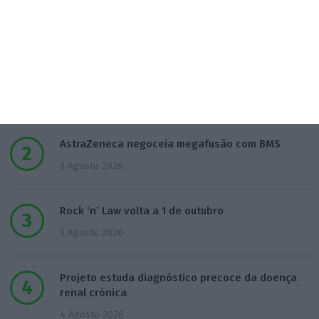
Populares
Francesa Barrière “vai mudar muito” casino da
Póvoa e está a avaliar jogo online
2 Agosto 2026
AstraZeneca negoceia megafusão com BMS
3 Agosto 2026
Rock ‘n’ Law volta a 1 de outubro
3 Agosto 2026
Projeto estuda diagnóstico precoce da doença
renal crónica
4 Agosto 2026