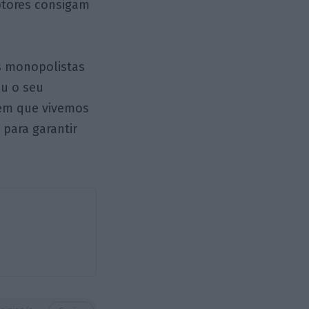
ptores consigam
s monopolistas
eu o seu
 em que vivemos
 para garantir