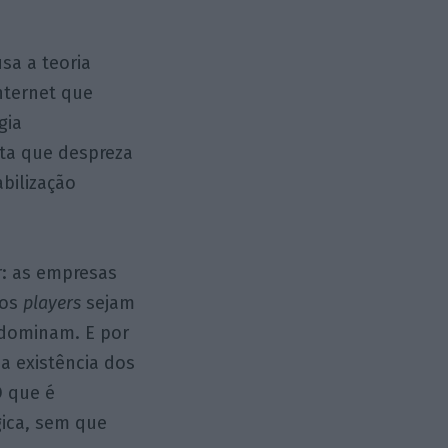
sa a teoria
internet que
gia
sta que despreza
bilização
: as empresas
nos
players
sejam
 dominam. E por
a existência dos
O que é
ica, sem que