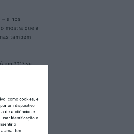
a – e nos
so mostra que a
, mas também
só em 2017 se
rá ter resolução
ter ido mais
e relacionados
vo, como cookies, e
de pesquisa,
por um dispositivo
o sistema
sa de audiências e
xelas, e a vice-
usar identificação e
nsentir o
o acima. Em