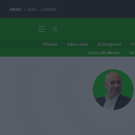
MENU
MAIL
JORNAIS
Últimas
Advocatus
ECOseguros
T
Caso Luís Neves
Or