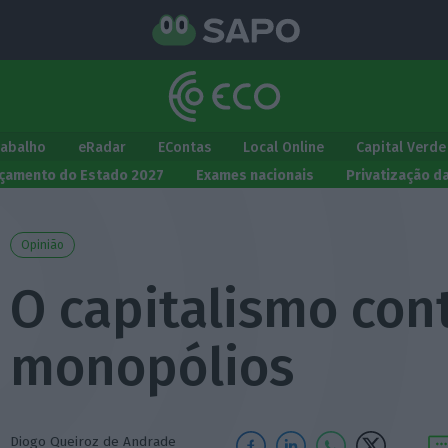
rabalho
eRadar
EContas
Local Online
Capital Verde
çamento do Estado 2027
Exames nacionais
Privatização d
Opinião
O capitalismo con
monopólios
Diogo Queiroz de Andrade