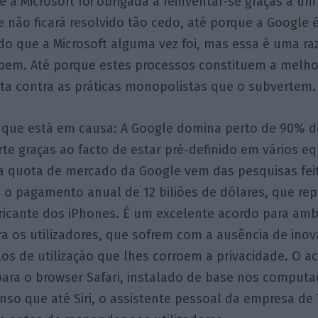
 a Microsoft foi obrigada a reinventar-se graças a u
 não ficará resolvido tão cedo, até porque a Google
o que a Microsoft alguma vez foi, mas essa é uma ra
 bem. Até porque estes processos constituem a melho
sta contra as práticas monopolistas que o subvertem.
r o que está em causa: A Google domina perto de 90% 
te graças ao facto de estar pré-definido em vários e
 quota de mercado da Google vem das pesquisas fei
e o pagamento anual de 12 biliões de dólares, que re
bricante dos iPhones. É um excelente acordo para am
a os utilizadores, que sofrem com a ausência de ino
os de utilização que lhes corroem a privacidade. O 
para o browser Safari, instalado de base nos computa
enso que até Siri, o assistente pessoal da empresa de