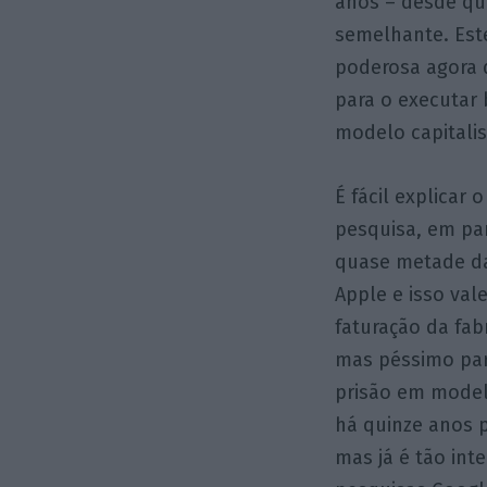
anos – desde que
semelhante. Este
poderosa agora d
para o executar
modelo capitali
É fácil explica
pesquisa, em par
quase metade da
Apple e isso val
faturação da fa
mas péssimo par
prisão em model
há quinze anos 
mas já é tão int