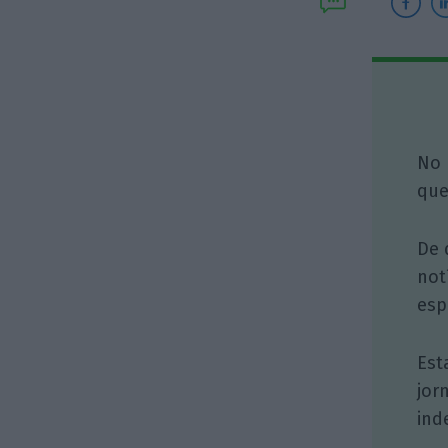
No 
que
De 
not
esp
Est
jor
ind