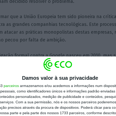
ham decidido resolver o problema.
rmar que a União Europeia tem sido pioneira na crític
tra as grandes companhias tecnológicas. Este proces
em atacar as práticas monopolistas destas empresas
ão pecou por falta de ambição.
tigação formal contra a Google nasceu em 2010, mas 
lta, que ainda se arrasta pelos tribunais e que deve
ês ou quatro anos. É de menos. Já se podia – e devia – 
Damos valor à sua privacidade
ogle é alvo de três processos nascidos em Bruxelas 
33
parceiros
armazenamos e/ou acedemos a informações num dispositi
ticas monopolistas: um precisamente sobre o motor 
essoais, como identificadores únicos e informações padrão enviadas 
ercado de publicidade online e ainda um outro sobre 
conteúdos personalizados, medição de publicidade e conteúdos, pesqui
d. Nenhum deles foi ainda resolvido a contento de Bru
serviços.
Com a sua permissão, nós e os nossos parceiros poderemos 
ção precisos através da procura de dispositivos. Poderá clicar para co
ger precisa de uma vitória clara nesta área.
ossa parte e pela parte dos nossos 1733 parceiros, conforme descrit