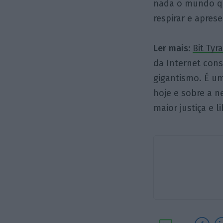
nada o mundo qu
respirar e apres
Ler mais:
Bit Tyr
da Internet con
gigantismo. É u
hoje e sobre a n
maior justiça e l