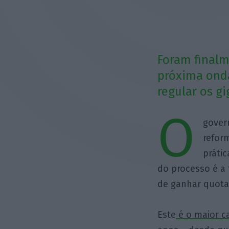
Foram finalm
próxima onda
regular os gi
O
gover
refor
práti
do processo é a
de ganhar quota
Este
é o maior c