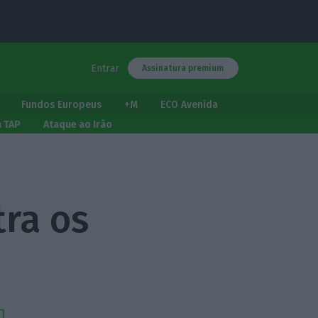
Entrar
Assinatura premium
Fundos Europeus
+M
ECO Avenida
a TAP
Ataque ao Irão
tra os