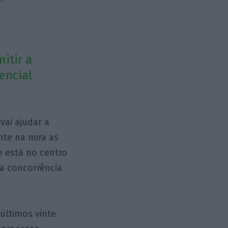
itir a
encial
ai ajudar a
nte na mira as
e está no centro
a concorrência
últimos vinte