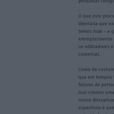
pesquisas Google
O que este proce
libertária que n
temos hoje – e q
exemplarmente d
os utilizadores 
comercial.
Como de costume
que em tempos 
fatores de pert
isso criaram uma
novos disruptore
espantoso é que