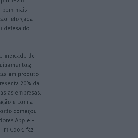
m processo
 é bem mais
zão reforçada
r defesa do
do mercado de
quipamentos;
tas em produto
presenta 20% da
bas as empresas,
vação e com a
acordo começou
dores Apple –
 Tim Cook, faz