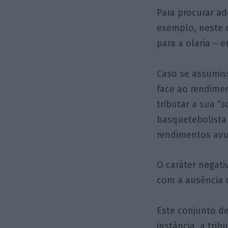
Para procurar a
exemplo, neste 
para a olaria – 
Caso se assumis
face ao rendimen
tributar a sua “
s
basquetebolista
rendimentos avul
O caráter negati
com a ausência de
Este conjunto d
instância, a tri