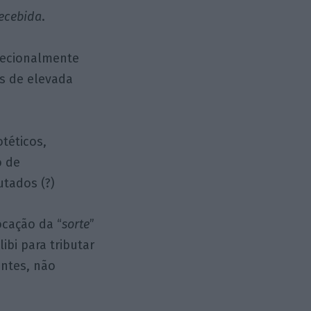
recebida
.
cecionalmente
s de elevada
téticos,
o de
utados (?)
ocação da “
sorte
”
ibi para tributar
entes, não