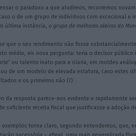
densar o paradoxo a que aludimos, recorremos novam
caso o de um grupo de indivíduos com excecional e i
em última instância,
o grupo de melhores oleiros do Mu
se que o seu rendimento não fosse substancialmente
to médio, eis nova pergunta: teria o decisor público
orte
” ou talento inato para a olaria, em moldes anál
 ou de um modelo de elevada estatura, caso estes úl
tados e os primeiros não (?)
vo da resposta parece-nos evidente e rapidamente seri
 suficiente receita fiscal que justificasse a adoção d
e exemplos torna claro, segundo entendemos, que, e
butação sucessória – afinal, uma mais generalizada fó