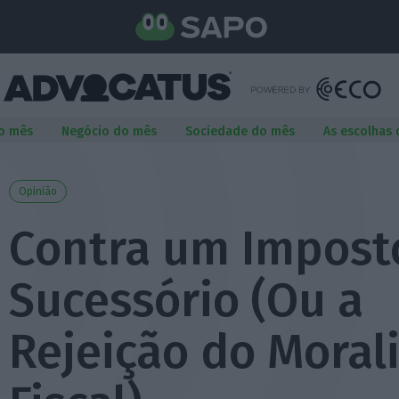
o mês
Negócio do mês
Sociedade do mês
As escolhas
Opinião
Contra um Impost
Sucessório (Ou a
Rejeição do Moral