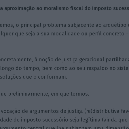
a aproximação ao moralismo fiscal do imposto suces
mos, o principal problema subjacente ao arquétipo
lquer que seja a sua modalidade ou perfil concreto 
ncretamente, à noção de justiça geracional partilhad
longo do tempo, bem como ao seu respaldo no sistem
s soluções que o conformam.
que preliminarmente, em que termos.
vocação de argumentos de justiça (re)distributiva fav
dade de imposto sucessório seja legítima (ainda qu
 o argumento central que lhe subjaz tem uma dimens