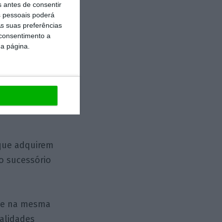
s antes de consentir
s falava Aldous
 pessoais poderá
s suas preferências
 consentimento a
da página.
cularmente
iamente as
 que adquirem
o sucessório
ase na mesma
dalidades