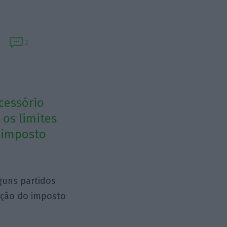
2
cessório
 os limites
e imposto
guns partidos
ução do imposto