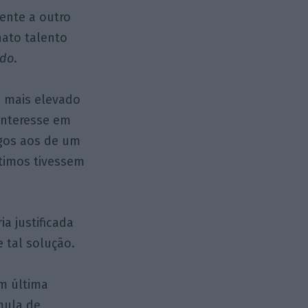
ente a outro
nato talento
ndo
.
 mais elevado
 interesse em
ogos aos de um
timos tivessem
a justificada
e tal solução.
m última
rmula de