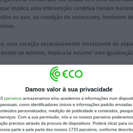
 que implica uma intervenção corretiva (senão mesmo
todos os que, na condição de sucessores, herdaram 
mónio.
co, esta vocação excessivamente moralizante do arqu
 levada ao extremo
, implicaria assumir uma igualização,
ro momento, todos os potenciais sucessores que re
uivalentes de património; e
Damos valor à sua privacidade
33
parceiros
armazenamos e/ou acedemos a informações num dispositi
essoais, como identificadores únicos e informações padrão enviadas 
to momento, aqueles primeiros e todos os que, por 
conteúdos personalizados, medição de publicidade e conteúdos, pesqui
herdaram qualquer tipo de património.
serviços.
Com a sua permissão, nós e os nossos parceiros poderemos 
ção precisos através da procura de dispositivos. Poderá clicar para co
ossa parte e pela parte dos nossos 1733 parceiros, conforme descrit
 leitor já se terá apercebido que a axiologia do imp