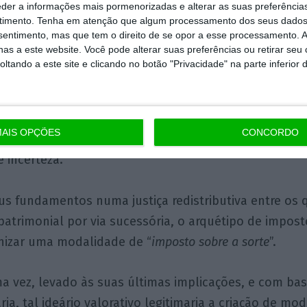
eder a informações mais pormenorizadas e alterar as suas preferência
a afinidade com o mundo de Alfas e Betas, de que no
timento.
Tenha em atenção que algum processamento dos seus dados
nsentimento, mas que tem o direito de se opor a esse processamento. A
dmirável Mundo Novo
.
as a este website. Você pode alterar suas preferências ou retirar seu
tando a este site e clicando no botão "Privacidade" na parte inferior 
do moralismo fiscal e as noções de risco e incerteza
lista a que aludimos anteriormente afigura-se parti
AIS OPÇÕES
CONCORDO
ociedade aberta e democrática, que acolhe necessar
e incerteza.
us fundamentos numa justiça redistributiva entre os
atrimonial por via sucessória, o arquétipo de impost
nizar uma modalidade de “
imposto sobre a sorte
”.
ma vez, levado às suas últimas implicações, e com b
ria, tal ideário valorativo legitimaria a criação de mo