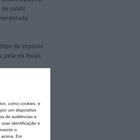
 de subtil
determinada
étipo de imposto
 pela via fiscal,
cebessem
vo, como cookies, e
por um dispositivo
virtude do
sa de audiências e
usar identificação e
nsentir o
o acima. Em
osto sucessório