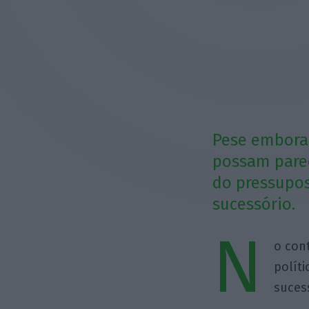
Pese embora
possam parec
do pressupos
sucessório.
N
o con
polít
suces