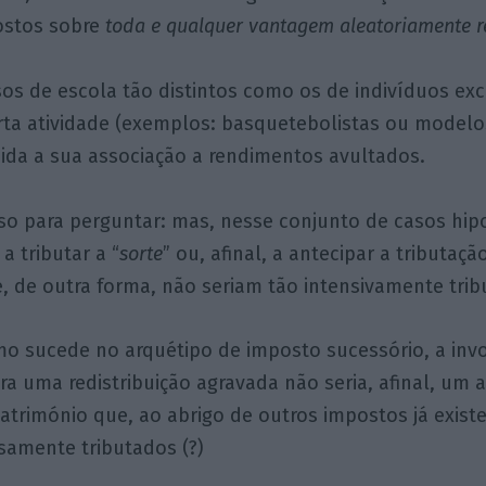
postos sobre
toda e qualquer vantagem aleatoriamente 
os de escola tão distintos como os de indivíduos ex
rta atividade (exemplos: basquetebolistas ou modelo
ida a sua associação a rendimentos avultados.
aso para perguntar: mas, nesse conjunto de casos hipo
a tributar a “
sorte
” ou, afinal, a antecipar a tributaçã
 de outra forma, não seriam tão intensivamente trib
mo sucede no arquétipo de imposto sucessório, a inv
a uma redistribuição agravada não seria, afinal, um al
trimónio que, ao abrigo de outros impostos já exist
samente tributados (?)