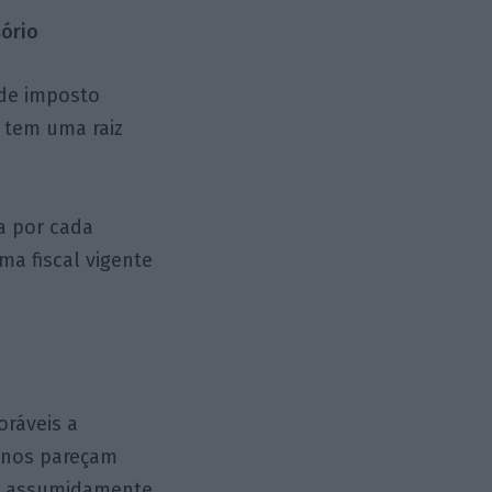
sório
 de imposto
– tem uma raiz
a por cada
a fiscal vigente
oráveis a
e nos pareçam
ão assumidamente