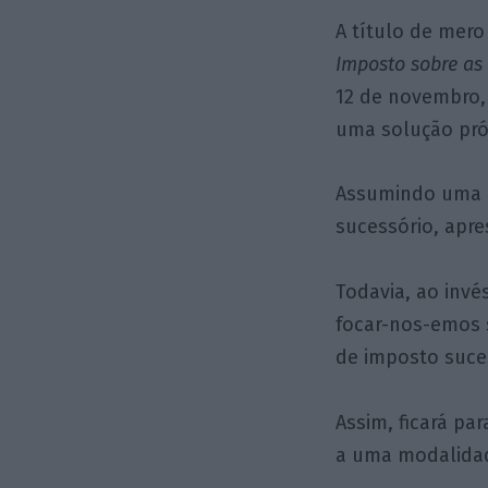
A título de mero
Imposto sobre as
12 de novembro,
uma solução próx
Assumindo uma c
sucessório, apr
Todavia, ao invé
focar-nos-emos 
de imposto suce
Assim, ficará pa
a uma modalidad