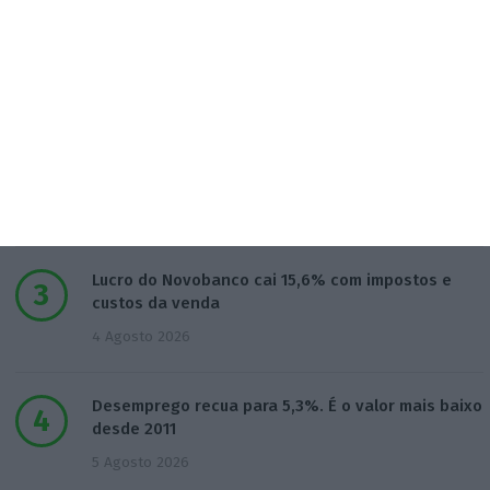
5 projetos nacionais para o espaço recebem 600
mil euros
3 Agosto 2026
Preços do petróleo em alta com incertezas nas
negociações
4 Agosto 2026
Lucro do Novobanco cai 15,6% com impostos e
custos da venda
4 Agosto 2026
Desemprego recua para 5,3%. É o valor mais baixo
desde 2011
5 Agosto 2026