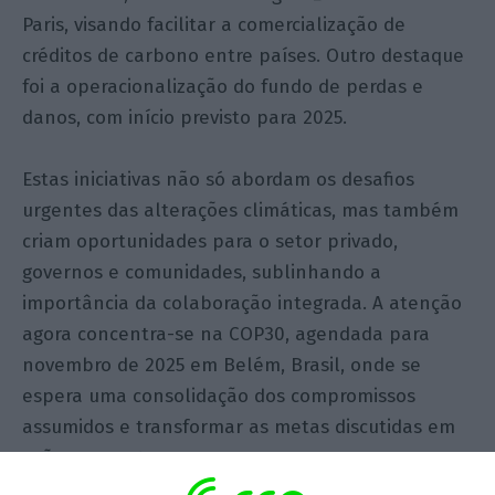
Paris, visando facilitar a comercialização de
créditos de carbono entre países. Outro destaque
foi a operacionalização do fundo de perdas e
danos, com início previsto para 2025.
Estas iniciativas não só abordam os desafios
urgentes das alterações climáticas, mas também
criam oportunidades para o setor privado,
governos e comunidades, sublinhando a
importância da colaboração integrada. A atenção
agora concentra-se na COP30, agendada para
novembro de 2025 em Belém, Brasil, onde se
espera uma consolidação dos compromissos
assumidos e transformar as metas discutidas em
ações concretas.