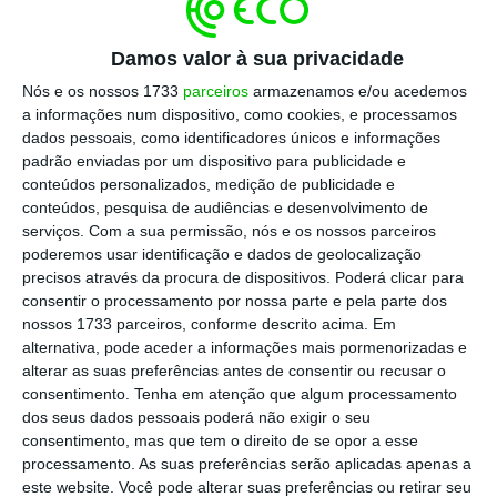
Vejamos as medidas chave desta COP29
Damos valor à sua privacidade
1. Nova Meta Quantificada Coletiva
Nós e os nossos 1733
parceiros
armazenamos e/ou acedemos
(NCQG): Um Marco no Financiamento
a informações num dispositivo, como cookies, e processamos
dados pessoais, como identificadores únicos e informações
Climático
padrão enviadas por um dispositivo para publicidade e
conteúdos personalizados, medição de publicidade e
Na COP29, as nações formalizaram o Novo
conteúdos, pesquisa de audiências e desenvolvimento de
serviços.
Com a sua permissão, nós e os nossos parceiros
Objetivo Coletivo Quantificado para o
poderemos usar identificação e dados de geolocalização
Financiamento do Clima (“NCQG”), estabelecendo
precisos através da procura de dispositivos. Poderá clicar para
um objetivo central de 300 mil milhões de dólares
consentir o processamento por nossa parte e pela parte dos
nossos 1733 parceiros, conforme descrito acima. Em
anuais até 2035, juntamente com a ambição de
alternativa, pode aceder a informações mais pormenorizadas e
mobilizar 1,3 biliões de dólares de todas as
alterar as suas preferências antes de consentir ou recusar o
fontes, incluindo financiamento público e privado.
consentimento.
Tenha em atenção que algum processamento
dos seus dados pessoais poderá não exigir o seu
Este objetivo substitui o compromisso de 100 mil
consentimento, mas que tem o direito de se opor a esse
milhões de dólares por ano estabelecido em
processamento. As suas preferências serão aplicadas apenas a
Copenhaga, com um enfoque mais amplo no
este website. Você pode alterar suas preferências ou retirar seu