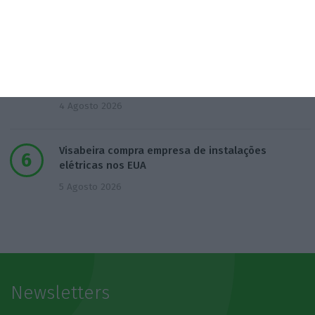
renal crónica
4 Agosto 2026
Bancos preveem quebra na produção de novo
crédito
4 Agosto 2026
Visabeira compra empresa de instalações
elétricas nos EUA
5 Agosto 2026
Newsletters