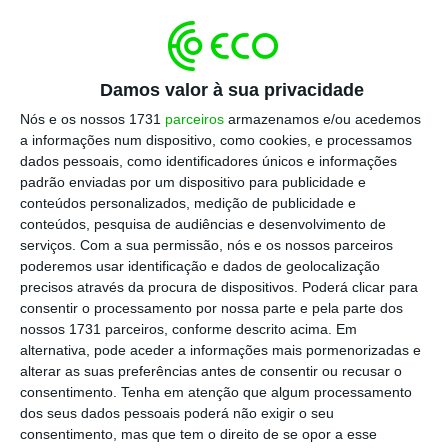
mesma destruição.
Qualquer tentativa de menorizar este facto é
Damos valor à sua privacidade
argumentação negacionista que só valida a
Nós e os nossos 1731
parceiros
armazenamos e/ou acedemos
necessidade de fazer implodir a bitcoin. E tudo
a informações num dispositivo, como cookies, e processamos
isto acontece em nome de quê? De uns quantos
dados pessoais, como identificadores únicos e informações
padrão enviadas por um dispositivo para publicidade e
capitais que só servem para alimentar mais
conteúdos personalizados, medição de publicidade e
especulação em mercados anexos. As bitcoin são,
conteúdos, pesquisa de audiências e desenvolvimento de
tão simplesmente, o maior desperdício de
serviços.
Com a sua permissão, nós e os nossos parceiros
poderemos usar identificação e dados de geolocalização
recursos na história da humanidade. Não têm
precisos através da procura de dispositivos. Poderá clicar para
qualquer valor real, não se anexam a qualquer
consentir o processamento por nossa parte e pela parte dos
atividade humana nem produzem qualquer bem
nossos 1731 parceiros, conforme descrito acima. Em
alternativa, pode aceder a informações mais pormenorizadas e
nem valor. Só consomem energia que está a
alterar as suas preferências antes de consentir ou recusar o
destruir rapidamente o meio ambiente de que o
consentimento.
Tenha em atenção que algum processamento
planeta depende para continuar vivo. Cada euro
dos seus dados pessoais poderá não exigir o seu
consentimento, mas que tem o direito de se opor a esse
ganho na atividade especulativa tem custos