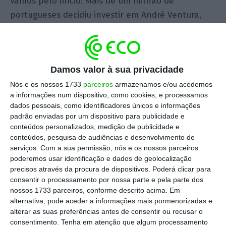
Vamos pelo início: Mais de um milhão de
portugueses decidiu investir em André Ventura,
contra um sistema que os tratou mal, ou os
esqueceu (o que é ainda pior). Escrevi aqui no
Login na semana passada:
Damos valor à sua privacidade
Nós e os nossos 1733
parceiros
armazenamos e/ou acedemos
“
André Ventura é um vazio de lugares comuns,
a informações num dispositivo, como cookies, e processamos
promete soluções políticas fáceis para
dados pessoais, como identificadores únicos e informações
problemas complexos e, em outras tantas
padrão enviadas por um dispositivo para publicidade e
conteúdos personalizados, medição de publicidade e
vezes, subsídios e apoios que o país não pode
conteúdos, pesquisa de audiências e desenvolvimento de
pagar. Ultrapassa o PCP pela esquerda,
serviços.
Com a sua permissão, nós e os nossos parceiros
estatista, e toca nos conservadores
poderemos usar identificação e dados de geolocalização
precisos através da procura de dispositivos. Poderá clicar para
reacionários. Não é de extrema-direita, é
consentir o processamento por nossa parte e pela parte dos
simplesmente populista. (…) André Ventura
nossos 1733 parceiros, conforme descrito acima. Em
também é um problema, porque o falhanço
alternativa, pode aceder a informações mais pormenorizadas e
alterar as suas preferências antes de consentir ou recusar o
dos partidos do centro, especialmente junto
consentimento.
Tenha em atenção que algum processamento