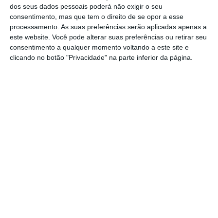
de uma classe média massacrada por
dos seus dados pessoais poderá não exigir o seu
impostos e sem serviços públicos que os
consentimento, mas que tem o direito de se opor a esse
processamento. As suas preferências serão aplicadas apenas a
justifiquem, criou o ambiente propício ao
este website. Você pode alterar suas preferências ou retirar seu
crescimento do Chega. Não são todos
consentimento a qualquer momento voltando a este site e
fascistas nem xenófobos nem racistas, mas
clicando no botão "Privacidade" na parte inferior da página.
terão encontrado no discurso de André
Ventura a ideia de que o Chega seria uma
solução
“.
Os resultados destas eleições são mesmo
‘estranhos’. Luís Montenegro melhorou os
resultados face a 2022, mas ganhou por pouco,
Pedro Nuno Santos sofreu um rombo de 12 pontos
face às legislativas da maioria absoluta, mas
perdeu por pouco, André Ventura ganhou a noite,
mas é o único dos três que ainda está a tentar