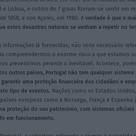
ul e Lisboa, e outros de 7 graus fizeram-se sentir em 
de 1858, e nos Açores, em 1980. A
verdade é que o mai
que estes desastres naturais se venham a repetir no ter
s informações já fornecidas, não seria necessário refe
ra compreendermos o enorme risco a que estamos suj
os prevenirmos perante o inevitável. Acontece, poré
tos outros países, Portugal não tem qualquer sistema
 garantir uma proteção financeira dos cidadãos e em
ste tipo de eventos
. Nações como os Estados Unidos,
é países europeus como a Noruega, França e Espanha 
a proteção do seu património, com sistemas oficiais
ofe em funcionamento
.