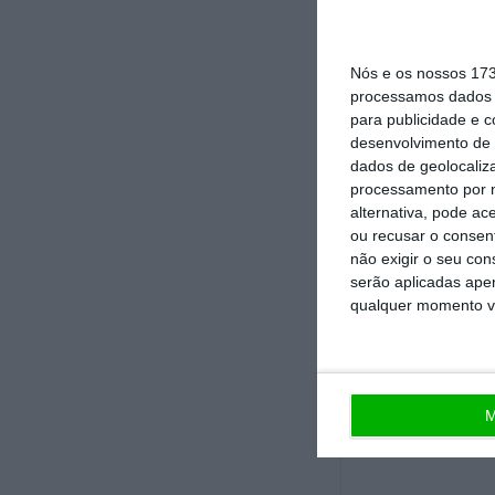
Qual é, então, a
países que já p
proposta veicul
Nós e os nossos 17
processamos dados p
a inclusão obrig
para publicidade e 
distribuição do 
desenvolvimento de 
capitalização de
dados de geolocaliza
processamento por n
Estado
. Através
alternativa, pode ac
exposição ao ris
ou recusar o consen
não exigir o seu co
bancário, a capa
serão aplicadas apen
despesa pública
qualquer momento vol
todo de um peri
M