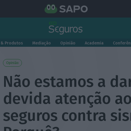
 & Produtos
Mediação
Opinião
Academia
Conferên
Opinião
Não estamos a dar
devida atenção a
seguros contra s