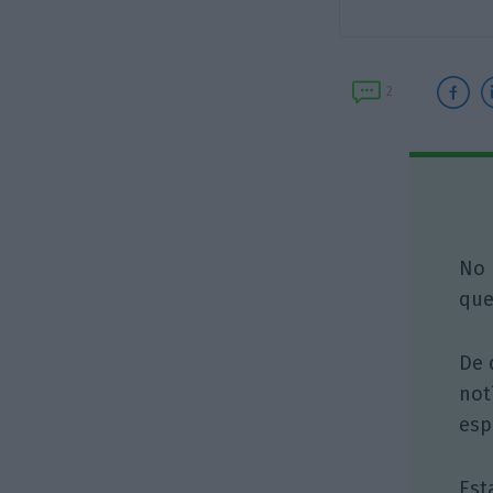
2
No 
que
De 
not
esp
Est