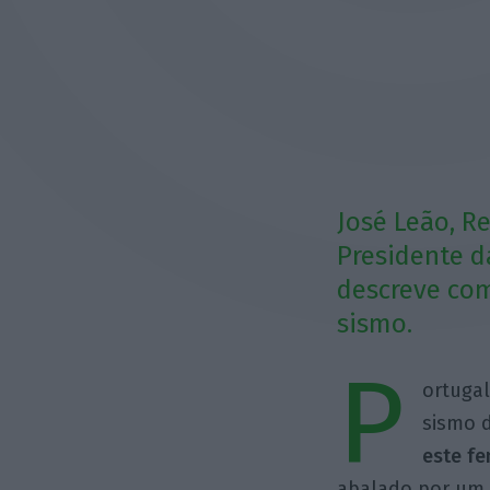
José Leão, R
Presidente d
descreve co
sismo.
P
ortuga
sismo 
este f
abalado por um 