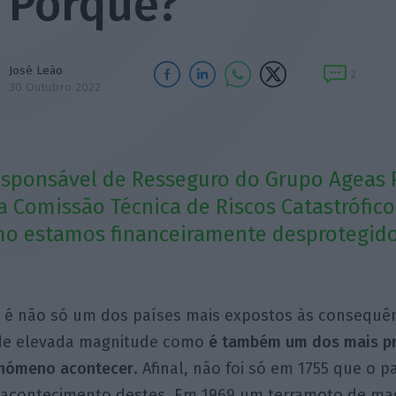
Porquê?
José Leão
2
30 Outubro 2022
esponsável de Resseguro do Grupo Ageas 
a Comissão Técnica de Riscos Catastrófico
mo estamos financeiramente desprotegido
l é não só um dos países mais expostos às consequê
de elevada magnitude como
é também um dos mais pr
enómeno acontecer
. Afinal, não foi só em 1755 que o pa
acontecimento destes. Em 1969 um terramoto de ma