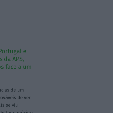
Portugal e
s da APS,
s face a um
ncias de um
ováveis de ver
ís se viu
gnitude próxima