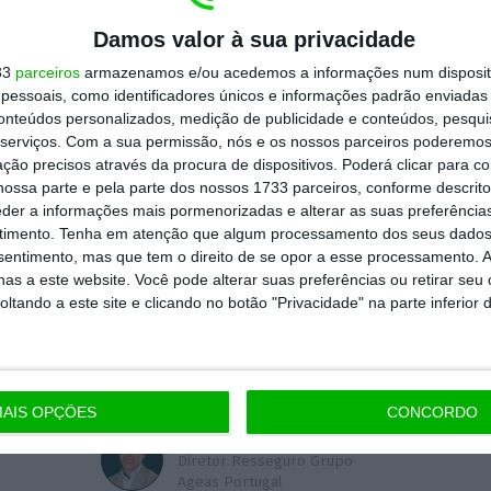
 solução? O ideal seria criar um sistema semelhante 
ossuem uma salvaguarda em caso de catástrofe.
É iss
Damos valor à sua privacidade
ada pela Associação Portuguesa de Seguradores em 20
33
parceiros
armazenamos e/ou acedemos a informações num dispositi
essoais, como identificadores únicos e informações padrão enviadas 
atória da cobertura de sismos em seguros de incêndio 
conteúdos personalizados, medição de publicidade e conteúdos, pesqui
risco entre segurados, seguradoras e resseguradoras,
serviços.
Com a sua permissão, nós e os nossos parceiros poderemos 
 recursos económicos através de fundos e o apoio e g
ção precisos através da procura de dispositivos. Poderá clicar para co
ossa parte e pela parte dos nossos 1733 parceiros, conforme descrit
 desta solução multifacetada, seriam mitigadas ques
eder a informações mais pormenorizadas e alterar as suas preferência
co de perda de património, a salvaguarda das garanti
timento.
Tenha em atenção que algum processamento dos seus dados
nsentimento, mas que tem o direito de se opor a esse processamento. A
cidade de recuperação da sociedade e a pressão sobr
as a este website. Você pode alterar suas preferências ou retirar seu
. Como resultado teríamos uma sociedade mais prote
tando a este site e clicando no botão "Privacidade" na parte inferior 
go que, queiramos ou não, se mostra iminente.
AIS OPÇÕES
CONCORDO
José Leão
Diretor Resseguro Grupo
Ageas Portugal