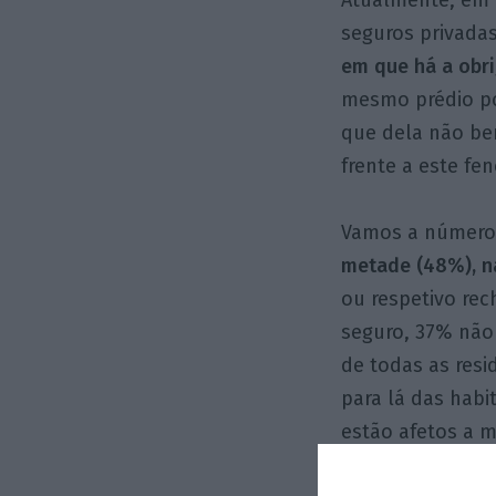
Atualmente, em P
seguros privadas
em que há a obri
mesmo prédio po
que dela não ben
frente a este f
Vamos a números:
metade (48%), n
ou respetivo rec
seguro, 37% não
de todas as resi
para lá das habi
estão afetos a m