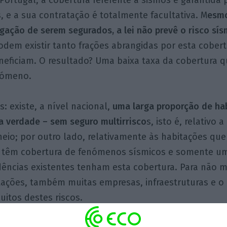
ortugal, a cobertura referente a sismos é garantida
, e a sua contratação é totalmente facultativa. M
esmo
gação de serem segurados, a lei não prevê o risco sís
dem existir tanto frações abrangidas por esta cober
eficiam. O resultado? Uma baixa taxa da cobertura q
enómeno.
 existe, a nível nacional,
uma larga proporção de ha
a verdade – sem seguro multirrisco
s, isto é, relativo
heio; por outro lado, relativamente às habitações q
 têm cobertura de fenómenos sísmicos e somente um
dências existentes tenham esta cobertura. Para não 
tações, também muitas empresas, infraestruturas e o
uitos destes riscos.