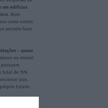
 por empresas de
 em edifícios
mico
. Num
tura como outras
ue permite fazer
bitações – quase
 a danos no imóvel
ue possuem
 total de 15%
mencionar que,
 próprio Estado