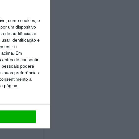
ao dos restantes
o que pretende a
18, que abrange
vo, como cookies, e
por um dispositivo
e multirriscos, a
sa de audiências e
 a acumulação e
usar identificação e
arantia do
nsentir o
o acima. Em
tões como a
s antes de consentir
as do setor
 pessoais poderá
s suas preferências
e o Estado e a
 consentimento a
gida no seu
da página.