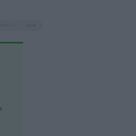
https://eco.sapo.pt/opiniao/nao-estamos-a-dar-a-devida-atencao-aos-seguros-contra-sismos-porque/
Copiar
e