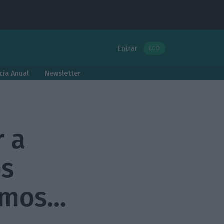
Entrar
ECO
cia Anual
Newsletter
 a
os
ismos…