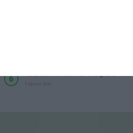
APPM Marketing Awards atingem 290
candidaturas em 2026
4 Agosto 2026
Hoje nas notícias: certificados de aforro, Luís
Neves e Gaia
5 Agosto 2026
Cabaz alimentar volta a subir e atinge 253,6 euros
5 Agosto 2026