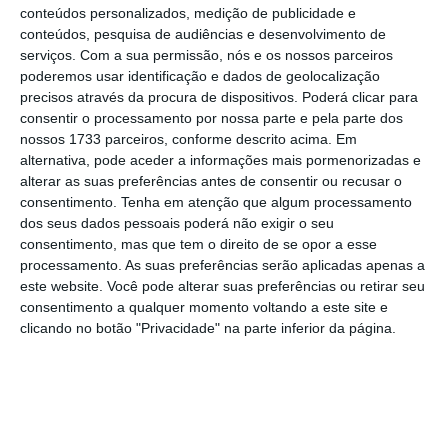
ascendem a valores absolutamente
conteúdos personalizados, medição de publicidade e
conteúdos, pesquisa de audiências e desenvolvimento de
surpreendentes quando consideramos tratar-se
serviços.
Com a sua permissão, nós e os nossos parceiros
de ativos digitais.
poderemos usar identificação e dados de geolocalização
precisos através da procura de dispositivos. Poderá clicar para
consentir o processamento por nossa parte e pela parte dos
Veja-se, a título de mero exemplo, a obra digital
nossos 1733 parceiros, conforme descrito acima. Em
“Everydays – The First 5000 Days” do artista
alternativa, pode aceder a informações mais pormenorizadas e
Beeple, que foi leiloada por 69 milhões de
alterar as suas preferências antes de consentir ou recusar o
consentimento.
Tenha em atenção que algum processamento
dólares. A cantora Grimes também vendeu
dos seus dados pessoais poderá não exigir o seu
milhares de videogramas sob o formato de NFTs
consentimento, mas que tem o direito de se opor a esse
num leilão online por cerca de 6 milhões de
processamento. As suas preferências serão aplicadas apenas a
este website. Você pode alterar suas preferências ou retirar seu
dólares. O artista conhecido como 3LAU decidiu
consentimento a qualquer momento voltando a este site e
marcar o terceiro aniversário do seu álbum
clicando no botão "Privacidade" na parte inferior da página.
Ultraviolet
com a venda de vários NFTs, tendo o
mais exclusivo sido adquirido por 3,6 milhões de
dólares. Num exemplo mais próximo, uma carta
Sorare (um jogo de futebol virtual onde se podem