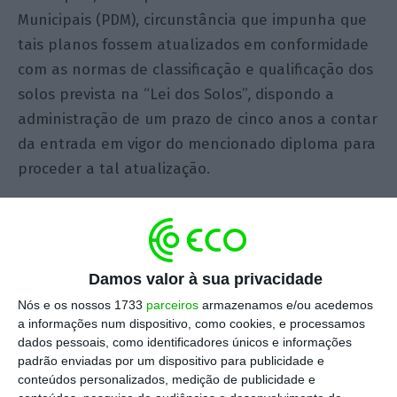
Municipais (PDM), circunstância que impunha que
tais planos fossem atualizados em conformidade
com as normas de classificação e qualificação dos
solos prevista na “Lei dos Solos”
,
dispondo a
administração de um prazo de cinco anos a contar
da entrada em vigor do mencionado diploma para
proceder a tal atualização.
Como consequência para a inércia da
Administração, estabeleceu-se que se
consideravam suspensas as normas vertidas nos
Damos valor à sua privacidade
planos que deveriam ter sido alteradas –
Nós e os nossos 1733
parceiros
armazenamos e/ou acedemos
circunstância que não gerou qualquer
a informações num dispositivo, como cookies, e processamos
aplicabilidade prática.
dados pessoais, como identificadores únicos e informações
padrão enviadas por um dispositivo para publicidade e
conteúdos personalizados, medição de publicidade e
Optou, portanto, o legislador por penalizar os