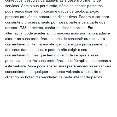
conteúdos, pesquisa de audiências e desenvolvimento de
particulares pela inércia da Administração ao
serviços.
Com a sua permissão, nós e os nossos parceiros
poderemos usar identificação e dados de geolocalização
suspender normas que, sem qualquer
precisos através da procura de dispositivos. Poderá clicar para
responsabilidade daqueles, não haviam sido
consentir o processamento por nossa parte e pela parte dos
alteradas, vedando a possibilidade de praticar
nossos 1733 parceiros, conforme descrito acima. Em
alternativa, pode aceder a informações mais pormenorizadas e
operações que implicassem a ocupação, uso e
alterar as suas preferências antes de consentir ou recusar o
transformação do solo.
consentimento.
Tenha em atenção que algum processamento
dos seus dados pessoais poderá não exigir o seu
consentimento, mas que tem o direito de se opor a esse
Atendendo a que um número significativo – a
processamento. As suas preferências serão aplicadas apenas a
maioria diríamos – de Municípios não procedeu,
este website. Você pode alterar suas preferências ou retirar seu
atempadamente, a tal alteração, procedeu-se à
consentimento a qualquer momento voltando a este site e
clicando no botão "Privacidade" na parte inferior da página.
revisão, em 2021, das consequências que
poderiam surgir da inércia da Administração,
contemplando-se a possibilidade de ser suspenso
o direito de candidatura a apoios financeiros
comunitários e nacionais que não fossem relativos
à saúde, educação, habitação ou apoio social.