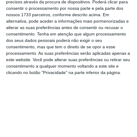
precisos através da procura de dispositivos. Poderá clicar para
da esmagadora maioria desses profissionais. Para
consentir o processamento por nossa parte e pela parte dos
nossos 1733 parceiros, conforme descrito acima. Em
o fazerem nem precisam de ter advogados nos
alternativa, pode aceder a informações mais pormenorizadas e
seus quadros. Bastam uns quantos licenciados em
alterar as suas preferências antes de consentir ou recusar o
Direito que não quiseram dar-se ao trabalho de
consentimento.
Tenha em atenção que algum processamento
dos seus dados pessoais poderá não exigir o seu
fazer o estágio da Ordem dos Advogados.
consentimento, mas que tem o direito de se opor a esse
processamento. As suas preferências serão aplicadas apenas a
Para milhares de advogados (mais de 15.000,
este website. Você pode alterar suas preferências ou retirar seu
consentimento a qualquer momento voltando a este site e
segundo as contas da Ordem) haverá ainda a
clicando no botão "Privacidade" na parte inferior da página.
possibilidade de se inscreverem no Sistema de
Acesso ao Direito e aos Tribunais (SADT) e assim
serem contemplados com o patrocínio de clientes
pobres que o Estado simula ajudar. A paga é
miserável, frequentemente lenta e até incerta. O
Estado gasta anualmente com o SADT cerca de 70
milhões de euros, isto é, 0,5% por cento do que
custa, por exemplo, o Serviço Nacional de Saúde.