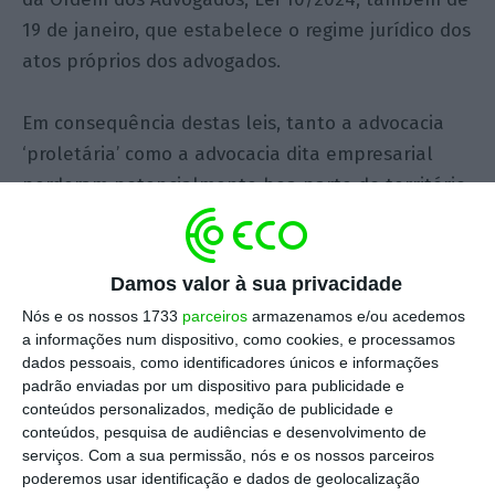
19 de janeiro, que estabelece o regime jurídico dos
atos próprios dos advogados.
Em consequência destas leis, tanto a advocacia
‘proletária’ como a advocacia dita empresarial
perderam potencialmente boa parte do território
em que operavam. Ainda não é muito óbvio para a
maioria dos advogados, mas sê-lo-á a curto prazo.
Damos valor à sua privacidade
Os advogados em prática individual são os que
Nós e os nossos 1733
parceiros
armazenamos e/ou acedemos
mais irão sofrer. Estando agora os atos próprios do
a informações num dispositivo, como cookies, e processamos
dados pessoais, como identificadores únicos e informações
advogado praticamente limitados ao patrocínio
padrão enviadas por um dispositivo para publicidade e
forense, em breve iremos ver as seguradoras, as
conteúdos personalizados, medição de publicidade e
cadeias de supermercados, os contabilistas e os
conteúdos, pesquisa de audiências e desenvolvimento de
serviços.
Com a sua permissão, nós e os nossos parceiros
auditores desviarem dos pequenos escritórios os
poderemos usar identificação e dados de geolocalização
clientes individuais que são o principal ganha-pão