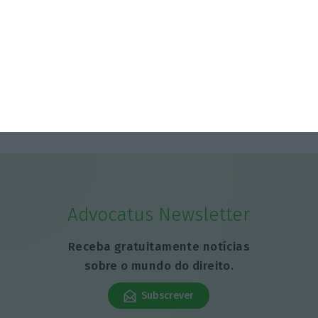
5 Agosto 2026
Dona da Paladin compra marca de vinagres e
manteigas Diese
5 Agosto 2026
Advocatus Newsletter
Receba gratuitamente notícias
sobre o mundo do direito.
Subscrever