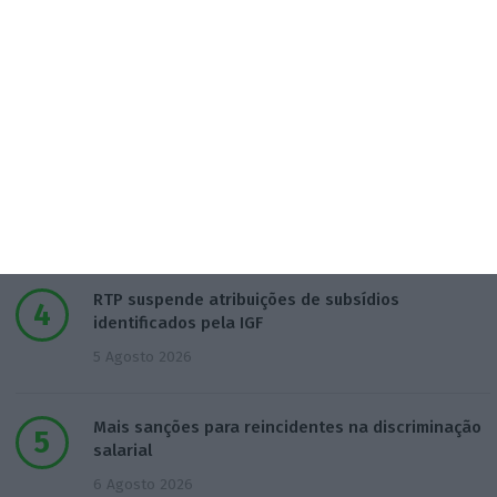
Code For All é a 19.ª melhor ‘edtech’ do mundo
para a Time
4 Agosto 2026
Estado português sem capital direto na
Gigafábrica de IA
5 Agosto 2026
RTP suspende atribuições de subsídios
identificados pela IGF
5 Agosto 2026
Mais sanções para reincidentes na discriminação
salarial
6 Agosto 2026