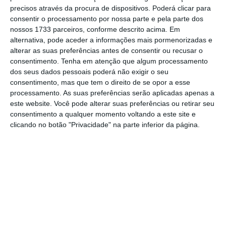
precisos através da procura de dispositivos. Poderá clicar para
estavam a dar “tiros no pé”, mostravam mais
consentir o processamento por nossa parte e pela parte dos
preocupação em combater dentro do partido do
nossos 1733 parceiros, conforme descrito acima. Em
que em fazer oposição ao Governo e à esquerda
alternativa, pode aceder a informações mais pormenorizadas e
alterar as suas preferências antes de consentir ou recusar o
ou porque não se tratam destes assuntos na
consentimento.
Tenha em atenção que algum processamento
praça pública, fui lendo e ouvindo um pouco de
dos seus dados pessoais poderá não exigir o seu
tudo de elementos do PSD contra estas medidas.
consentimento, mas que tem o direito de se opor a esse
processamento. As suas preferências serão aplicadas apenas a
este website. Você pode alterar suas preferências ou retirar seu
Pego nestes dois exemplos, que não
consentimento a qualquer momento voltando a este site e
surpreendem, porque eles são ilustrativos de uma
clicando no botão "Privacidade" na parte inferior da página.
prática entranhada na política há muito e que é
das mais perversas, transversais e
descredibilizantes: todos concordam com uma
série de medidas mas só até ao momento de
começar a praticá-las. Na teoria, todos de acordo.
Na prática, todos feitos desentendidos a assobiar
para o lado.