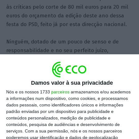
às críticas pelo corte de 80 mil euros para 20 mil
euros do orçamento da edição deste ano dessa
festa do PSD, feito já por esta direcção nacional.
Ninguém, dotado de um pouco de senso e de
responsabilidade e no seu perfeito juízo,
defenderá que um partido pode ser um regabofe
financeiro – como muitos são, na prática. E muito
menos é sério ou defensável que uma entidade
Damos valor à sua privacidade
que ser quer respeitada e que, de tempos a
Nós e os nossos 1733
parceiros
armazenamos e/ou acedemos
tempos, tem a responsabilidade de governar o
a informações num dispositivo, como cookies, e processamos
país possa ficar uma década a dever a
dados pessoais, como identificadores únicos e informações
fornecedores.
padrão enviadas por um dispositivo para publicidade e
conteúdos personalizados, medição de publicidade e
conteúdos, pesquisa de audiências e desenvolvimento de
Mas, em ambos os casos, caiu o Carmo e a
serviços.
Com a sua permissão, nós e os nossos parceiros
Trindade sobre os responsáveis do partido. Porque
poderemos usar identificação e dados de geolocalização