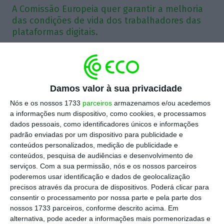
A Comissão Europeia quer garantir a melhoria
das condições de vida dos trabalhadores das
plataformas digitais.
Na sua recente proposta de Diretiva Para a
Melhoria das Condições de Trabalho no Trabalho
Digital, a Comissão Europeia recorda que um dos
Damos valor à sua privacidade
mais importantes objetivos da União é a
Nós e os nossos 1733
parceiros
armazenamos e/ou acedemos
a informações num dispositivo, como cookies, e processamos
promoção do bem-estar dos seus cidadãos e o
dados pessoais, como identificadores únicos e informações
desenvolvimento económico, com pleno emprego
padrão enviadas por um dispositivo para publicidade e
e progresso social, na linha da Carta
conteúdos personalizados, medição de publicidade e
conteúdos, pesquisa de audiências e desenvolvimento de
Fundamental dos Direitos da União Europeia e no
serviços.
Com a sua permissão, nós e os nossos parceiros
Pilar Europeu dos Direitos Sociais. Centrada na
poderemos usar identificação e dados de geolocalização
ideia de que a transformação digital trouxe
precisos através da procura de dispositivos. Poderá clicar para
consentir o processamento por nossa parte e pela parte dos
mudanças significativas no mundo do trabalho,
nossos 1733 parceiros, conforme descrito acima. Em
aceleradas pela pandemia “Covid 19”, a Comissão
alternativa, pode aceder a informações mais pormenorizadas e