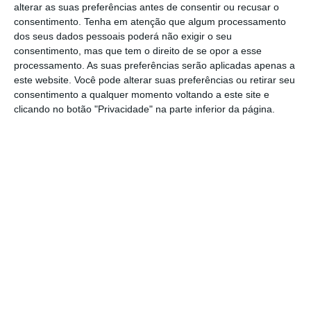
assume que esta proposta visa melhorar as
alterar as suas preferências antes de consentir ou recusar o
consentimento.
Tenha em atenção que algum processamento
condições de trabalho dos trabalhadores das
dos seus dados pessoais poderá não exigir o seu
plataformas digitais. As plataformas digitais,
consentimento, mas que tem o direito de se opor a esse
todos o sabemos, tornaram-se incontornáveis.
processamento. As suas preferências serão aplicadas apenas a
este website. Você pode alterar suas preferências ou retirar seu
Estima-se que cerca de 28 milhões de pessoas
consentimento a qualquer momento voltando a este site e
trabalham na União Europeia através
clicando no botão "Privacidade" na parte inferior da página.
Guilherme Dray
Sócio da Macedo Vitorino
Assine para ler este artigo
Aceda às notícias premium do ECO. Torne-se
https://eco.sapo.pt/opiniao/plataformas-digitais-uma-nova-diretiva-para-o-futuro-do-trabalho/
Copiar
assinante.