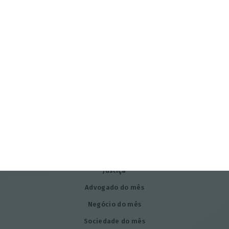
Subscrever
Siga-nos
Explorar
Sociedades
Justiça
Advogado do mês
Negócio do mês
Sociedade do mês