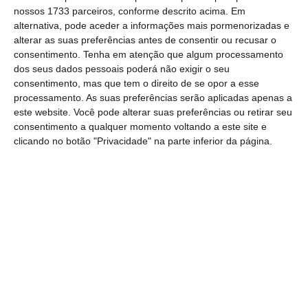
nossos 1733 parceiros, conforme descrito acima. Em
recebi de Clientes sobre o chamado
Country Risk
,
alternativa, pode aceder a informações mais pormenorizadas e
o conjunto de circunstâncias legais, regulatórias e
alterar as suas preferências antes de consentir ou recusar o
consentimento.
Tenha em atenção que algum processamento
de realidade legislativa que normalmente
dos seus dados pessoais poderá não exigir o seu
presidem a decisões de investimento de longo
consentimento, mas que tem o direito de se opor a esse
prazo. Estes vectores de decisão estão associados,
processamento. As suas preferências serão aplicadas apenas a
este website. Você pode alterar suas preferências ou retirar seu
inter alia, à efectiva medida em que investidores
consentimento a qualquer momento voltando a este site e
estrangeiros podem contar com o funcionamento
clicando no botão "Privacidade" na parte inferior da página.
real do Estado de Direito nas suas manifestações
naturais de tutela da confiança, legalidade,
proporcionalidade e boa-fé. Ninguém pode
garantir a um potencial investidor que a lei que
vigora no momento do investimento será sempre
a mesma; mas, até recentemente, era possível
afirmar que em Portugal a mudança de lei
envolvia preocupações sérias de estabilidade,
preservação dos negócios jurídicos pretéritos e