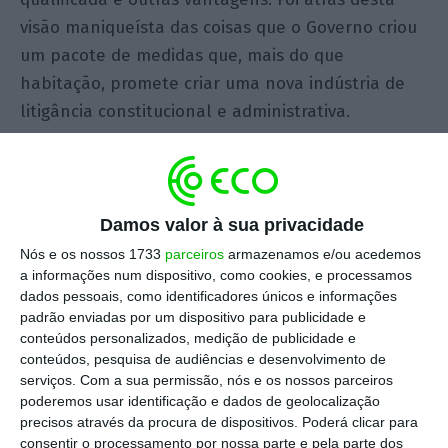
visão maniqueísta das coisas que o Governo criou
um pacote de medidas que, mais do que
habitação, promete criar uma nova indústria de
litigância constitucional e administrativa.
Já muito se discorreu aqui sobre o que parecem
ser gritantes problemas de constitucionalidade,
legalidade e até de operacionalidade das
Damos valor à sua privacidade
propostas. Foquemo-nos hoje nos efeitos
Nós e os nossos 1733
parceiros
armazenamos e/ou acedemos
a informações num dispositivo, como cookies, e processamos
sistémicos e de longo prazo delas na reputação
dados pessoais, como identificadores únicos e informações
de Portugal não apenas como destino de
padrão enviadas por um dispositivo para publicidade e
investimento, mas como actor de boa fé no
conteúdos personalizados, medição de publicidade e
conteúdos, pesquisa de audiências e desenvolvimento de
comércio internacional no geral.
serviços.
Com a sua permissão, nós e os nossos parceiros
poderemos usar identificação e dados de geolocalização
A este respeito, e ao cabo de 20 anos de prática
precisos através da procura de dispositivos. Poderá clicar para
consentir o processamento por nossa parte e pela parte dos
da advocacia, foram muitas as questões que