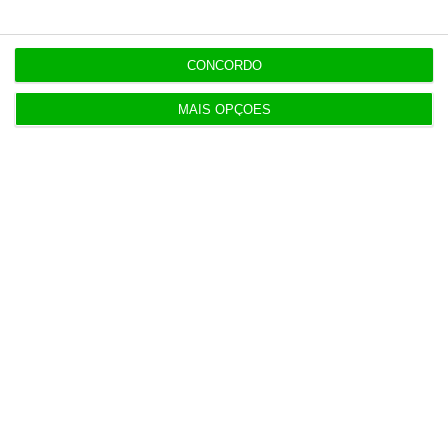
Veja todos os planos
CONCORDO
MAIS OPÇÕES
Julgamento de Sócrates pode
começar antes do verão
Lusa,
19 Dezembro 2024