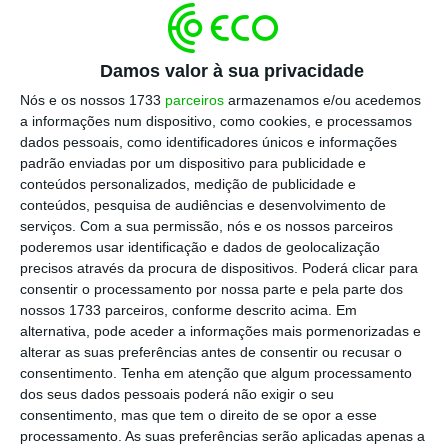
A ideia de responsabilidade social vai muito além
de ações pontuais ou campanhas de marketing.
Damos valor à sua privacidade
Implica reconhecer e mitigar os impactos
Nós e os nossos 1733
parceiros
armazenamos e/ou acedemos
negativos que atividades económicas têm sobre o
a informações num dispositivo, como cookies, e processamos
ambiente e sociedade. Mais do que isso, significa
dados pessoais, como identificadores únicos e informações
assumir um papel ativo na construção de um
padrão enviadas por um dispositivo para publicidade e
conteúdos personalizados, medição de publicidade e
futuro sustentável e justo. No entanto, para que a
conteúdos, pesquisa de audiências e desenvolvimento de
responsabilidade social seja eficaz é preciso
serviços.
Com a sua permissão, nós e os nossos parceiros
abordar as desigualdades que perpetuam e
poderemos usar identificação e dados de geolocalização
precisos através da procura de dispositivos. Poderá clicar para
agravam a crise climática.
consentir o processamento por nossa parte e pela parte dos
nossos 1733 parceiros, conforme descrito acima. Em
Grandes empresas, especialmente aquelas com
alternativa, pode aceder a informações mais pormenorizadas e
alterar as suas preferências antes de consentir ou recusar o
cadeias de valor intensivas em carbono, têm um
consentimento.
Tenha em atenção que algum processamento
papel crucial neste processo. Ações como reduzir
dos seus dados pessoais poderá não exigir o seu
emissões, promover práticas sustentáveis ao
consentimento, mas que tem o direito de se opor a esse
processamento. As suas preferências serão aplicadas apenas a
longo da cadeia de fornecimento, e investir em