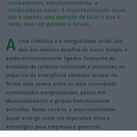
combatermos, simultaneamente, a
desigualdade social. A responsabilidade social
não é apenas uma questão de fazer o que é
certo, mas sim garantir o futuro.
A
crise climática e a desigualdade social são
dois dos maiores desafios do nosso tempo, e
estão intrinsecamente ligados. Enquanto as
emissões de carbono continuam a aumentar, os
impactos da emergência climática recaem de
forma mais severa sobre os mais vulneráveis:
comunidades marginalizadas, países em
desenvolvimento e grupos historicamente
excluídos. Neste cenário, a responsabilidade
social emerge como um imperativo ético e
estratégico para empresas e governos.