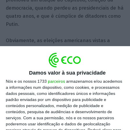
democracia, quando perdeu as presidenciais de há
quatro anos, e que é cúmplice de ditadores como
Putin.
Obviamente, as eleições americanas vistas a
partir de uma capital europeia têm um significado
particular, diferente daquele que tem um
americano. E muito diferente até daquele que
existia quando Trump foi derrotado por Joe Biden,
Damos valor à sua privacidade
há quatro anos. Hoje há uma guerra na Europa, e
Nós e os nossos 1733
parceiros
armazenamos e/ou acedemos
a informações num dispositivo, como cookies, e processamos
Vladimir Putin conta com uma mudança de poder
dados pessoais, como identificadores únicos e informações
nos EUA para aproveitar a incapacidade da União
padrão enviadas por um dispositivo para publicidade e
Europeia de financiar os ucranianos, porque a
conteúdos personalizados, medição de publicidade e
conteúdos, pesquisa de audiências e desenvolvimento de
defesa, durante anos, foi uma área
serviços.
Com a sua permissão, nós e os nossos parceiros
‘subcontratada’ aos americanos através da Nato.
poderemos usar identificação e dados de geolocalização