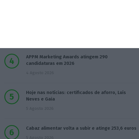
3 Agosto 2026
Novos preços dos taxis só mudam 30 dias após lei
dos TVDE
3 Agosto 2026
APPM Marketing Awards atingem 290
candidaturas em 2026
4 Agosto 2026
Hoje nas notícias: certificados de aforro, Luís
Neves e Gaia
5 Agosto 2026
Cabaz alimentar volta a subir e atinge 253,6 euros
5 Agosto 2026