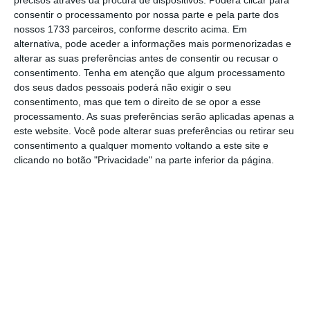
precisos através da procura de dispositivos. Poderá clicar para
consentir o processamento por nossa parte e pela parte dos
Muitos dos leitores do ECO talvez arriscassem no
nossos 1733 parceiros, conforme descrito acima. Em
voto em Donald Trump se votassem nas eleições
alternativa, pode aceder a informações mais pormenorizadas e
americanas, por duas ordens de razões: O
alterar as suas preferências antes de consentir ou recusar o
consentimento.
Tenha em atenção que algum processamento
programa económico de Trump é, aparentemente,
dos seus dados pessoais poderá não exigir o seu
mais favorável aos negócios e aos contribuintes
consentimento, mas que tem o direito de se opor a esse
com rendimentos mais elevados e as instituições
processamento. As suas preferências serão aplicadas apenas a
este website. Você pode alterar suas preferências ou retirar seu
americanas serão suficientemente fortes para
consentimento a qualquer momento voltando a este site e
conter um Presidente que tente capturar
clicando no botão "Privacidade" na parte inferior da página.
interesses e promover redes de influência e a
tomada de poder. Talvez seja melhor pensarem
duas vezes.
Trump aposta no regresso acelerado do
protecionismo, com tarifas elevadas para as
importações chinesas, mas também para as
importações europeias, a um nível muito superior