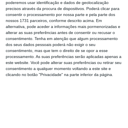
economias, cidades e empresas de todo o mundo
poderemos usar identificação e dados de geolocalização
estão expostas a cada vez mais riscos resultantes
precisos através da procura de dispositivos. Poderá clicar para
consentir o processamento por nossa parte e pela parte dos
das alterações climáticas, da poluição e da
nossos 1731 parceiros, conforme descrito acima. Em
degradação ambiental, bem como da escassez de
alternativa, pode aceder a informações mais pormenorizadas e
água, alimentos e energia. A falta de preparação
alterar as suas preferências antes de consentir ou recusar o
consentimento.
Tenha em atenção que algum processamento
para este futuro será muito prejudicial.
dos seus dados pessoais poderá não exigir o seu
consentimento, mas que tem o direito de se opor a esse
A crescente volatilidade da temperatura, as
processamento. As suas preferências serão aplicadas apenas a
este website. Você pode alterar suas preferências ou retirar seu
condições meteorológicas extremas e as
consentimento a qualquer momento voltando a este site e
demasiadas provas da drástica perda de
clicando no botão "Privacidade" na parte inferior da página.
biodiversidade lembram-nos, diariamente, que
estamos a entrar numa tempestade perfeita de
alterações climáticas e limitação de recursos. A
sobrevivência a longo prazo do nosso tecido social
e económico está em jogo.