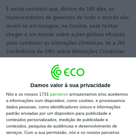
É neste contexto que, dentro de 100 dias, os
representantes de governos de todo o mundo vão
reunir-se em Glasgow, na Escócia, para tentar
chegar a um acordo sobre ações globais eficazes
para combater as alterações climáticas. Se a 26ª
Conferência da ONU sobre Alterações Climáticas
(COP26) e uma série de outros eventos dedicados
à proteção da biodiversidade do nosso planeta
forem bem sucedidos, a humanidade estará
melhor equipada para um futuro previsivelmente
Damos valor à sua privacidade
marcado pelas alterações climáticas e limitações
Nós e os nossos 1731
parceiros
armazenamos e/ou acedemos
a informações num dispositivo, como cookies, e processamos
de recursos.
dados pessoais, como identificadores únicos e informações
padrão enviadas por um dispositivo para publicidade e
Contudo, o tempo é fundamental, e é um luxo
conteúdos personalizados, medição de publicidade e
conteúdos, pesquisa de audiências e desenvolvimento de
que simplesmente não temos. Afinal de contas,
serviços.
Com a sua permissão, nós e os nossos parceiros