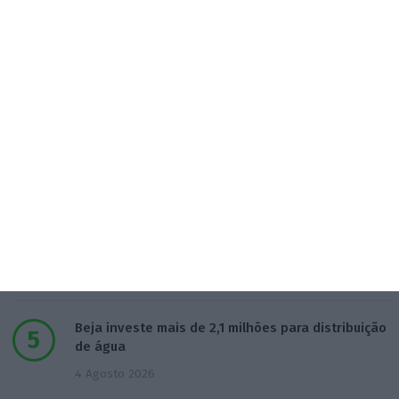
Do IVA à TSU. As (poucas) obrigações fiscais de
agosto
3 Agosto 2026
Sérvulo assessora SCP na compra do Holmes
Place Alvalade
3 Agosto 2026
Tribunal volta a contrariar AT sobre tributação de
cauções
4 Agosto 2026
Beja investe mais de 2,1 milhões para distribuição
de água
4 Agosto 2026