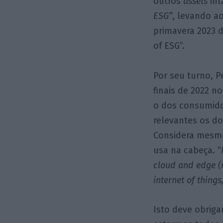
outros
assets
int
ESG”
, levando a
primavera 2023 
of ESG”.
Por seu turno, 
finais de 2022 no
o dos consumido
relevantes os d
Considera mesmo
usa na cabeça. “
cloud and edge (n
internet of things
Isto deve obriga