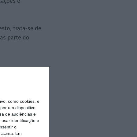
cações e
sto, trata-se de
as parte do
vo, como cookies, e
por um dispositivo
sa de audiências e
usar identificação e
nsentir o
o acima. Em