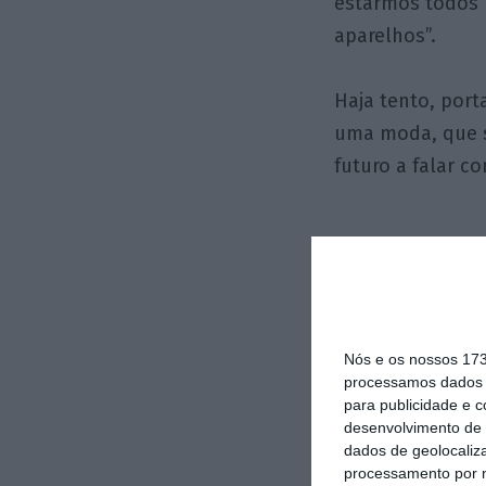
estarmos todos 
aparelhos”.
Haja tento, port
uma moda, que s
futuro a falar c
Leituras de fim-
Nós e os nossos 17
processamos dados p
para publicidade e 
desenvolvimento de 
dados de geolocaliza
processamento por n