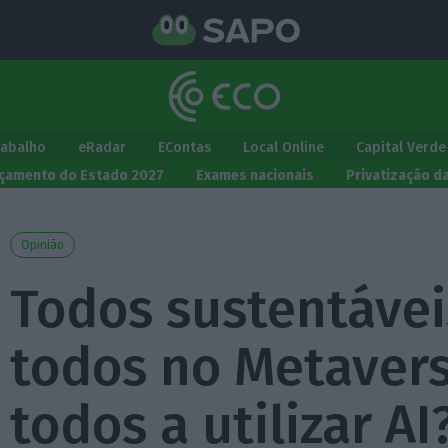
rabalho
eRadar
EContas
Local Online
Capital Verde
çamento do Estado 2027
Exames nacionais
Privatização d
Opinião
Todos sustentávei
todos no Metavers
todos a utilizar AI