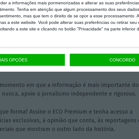
Presidente & CEO Omnicom
eder a informações mais pormenorizadas e alterar as suas preferência
MediaGroup Portugal
timento.
Tenha em atenção que algum processamento dos seus dados
nsentimento, mas que tem o direito de se opor a esse processamento. A
as a este website. Você pode alterar suas preferências ou retirar seu
tando a este site e clicando no botão "Privacidade" na parte inferior 
AIS OPÇÕES
CONCORDO
Assine o ECO Premium
momento em que a informação é mais importante do
 nunca, apoie o jornalismo independente e rigoroso.
que forma? Assine o ECO Premium e tenha acesso a
ícias exclusivas, à opinião que conta, às reportagens 
eciais que mostram o outro lado da história.