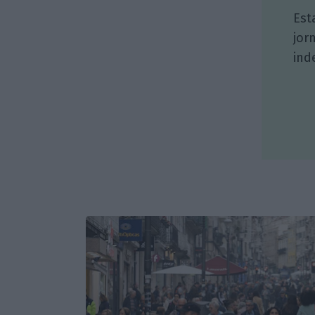
Est
jor
ind