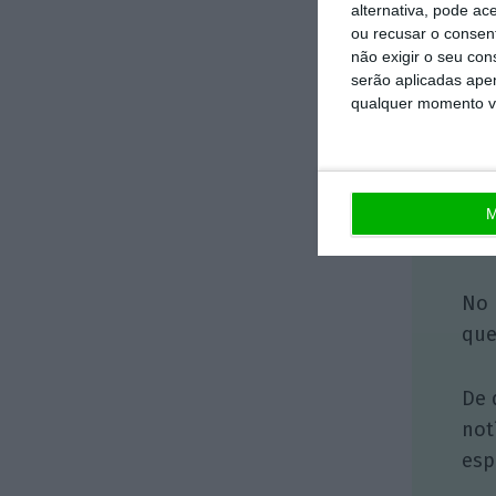
alternativa, pode ac
ou recusar o consen
não exigir o seu co
serão aplicadas apen
qualquer momento vol
2
M
No 
que
De 
not
esp