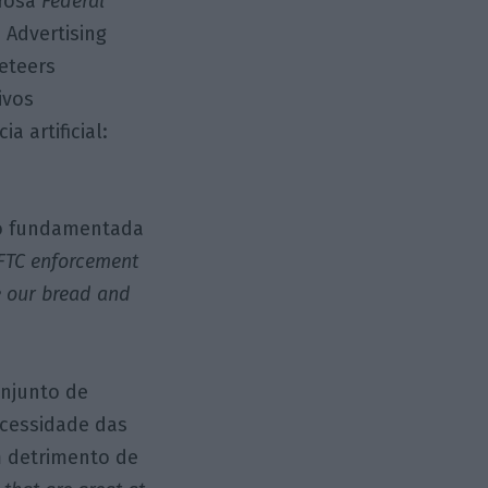
erosa
Federal
 Advertising
eteers
ivos
 artificial:
não fundamentada
 FTC enforcement
e our bread and
onjunto de
ecessidade das
m detrimento de