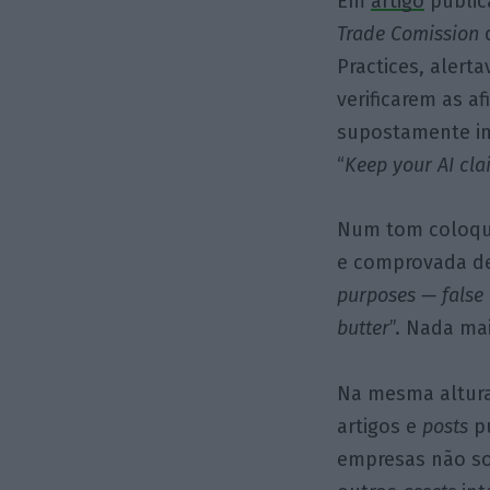
Em
artigo
public
Trade Comission
d
Practices, aler
verificarem as a
supostamente int
“
Keep your AI cla
Num tom coloqui
e comprovada d
purposes — false 
butter
”. Nada mai
Na mesma altura
artigos e
posts
p
empresas não so