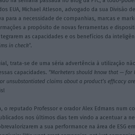
ado na semana passada no Blog da FTC, a todo-pod
os EUA, Michael Atleson, advogado da sua Divisão de
tava para a necessidade de companhias, marcas e mark
firmações a propósito de novas ferramentas e disposit
egrarem as capacidades e os benefícios da inteligência
ims in check
”.
al, trata-se de uma séria advertência à utilização 
essas capacidades.
“Marketers should know that — for
or unsubstantiated claims about a product’s efficacy ar
s!
, o reputado Professor e orador Alex Edmans num c
ublicados nos últimos dias tem vindo a acentuar a n
brevalorizarem a sua performance na área de ESG e