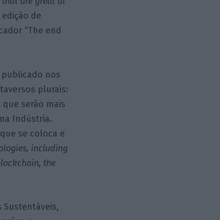
that are great at
 edição de
cador “The end
publicado nos
etaversos plurais:
o que serão mais
na Indústria.
que se coloca e
ologies, including
blockchain, the
s Sustentáveis,