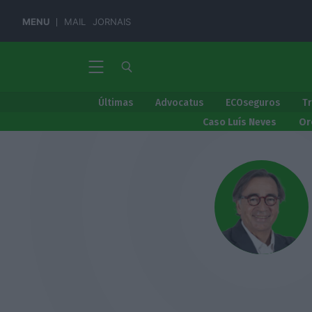
MENU
MAIL
JORNAIS
Últimas
Advocatus
ECOseguros
T
Caso Luís Neves
Or