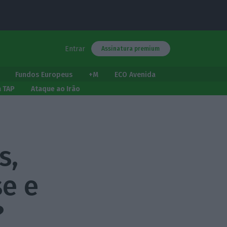
Entrar
Assinatura premium
Fundos Europeus
+M
ECO Avenida
a TAP
Ataque ao Irão
s,
e e
?