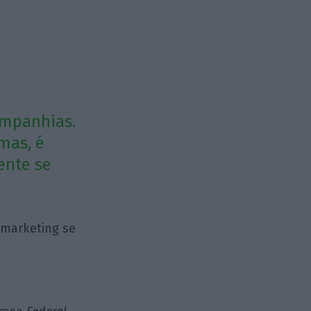
ompanhias.
mas, é
ente se
 marketing se