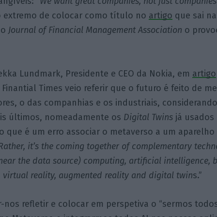
angíveis: “
We want great companies, not just companies 
o extremo de colocar como título no
artigo
que sai na
do
Journal of Financial Management Association
o provo
Pekka Lundmark, Presidente e CEO da Nokia, em
artigo
 Finantial Times veio referir que o futuro é feito de m
res, o das companhias e os industriais, considerand
ois últimos, nomeadamente os
Digital Twins
já usados 
 que é um erro associar o metaverso a um aparelho 
Rather, it’s the coming together of complementary techn
ear the data source) computing, artificial intelligence, 
, virtual reality, augmented reality and digital
twin
s.”
r-nos refletir e colocar em perspetiva o “sermos todo