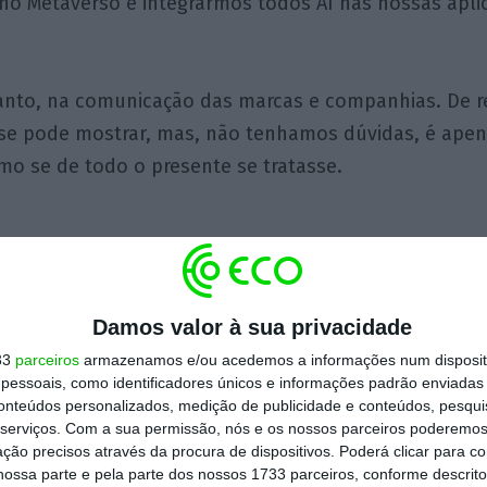
no Metaverso e integrarmos todos AI nas nossas apli
anto, na comunicação das marcas e companhias. De re
e pode mostrar, mas, não tenhamos dúvidas, é apen
omo se de todo o presente se tratasse.
de-semana, 4 de março de 2023
Damos valor à sua privacidade
33
parceiros
armazenamos e/ou acedemos a informações num dispositi
essoais, como identificadores únicos e informações padrão enviadas 
conteúdos personalizados, medição de publicidade e conteúdos, pesqui
serviços.
Com a sua permissão, nós e os nossos parceiros poderemos 
ção precisos através da procura de dispositivos. Poderá clicar para co
Luís Mergulhão
ossa parte e pela parte dos nossos 1733 parceiros, conforme descrit