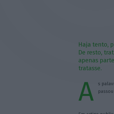
Haja tento, 
De resto, tr
apenas parte
tratasse.
A
s palav
passou