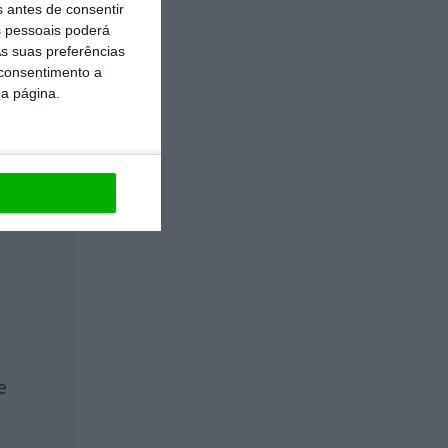
s antes de consentir
 pessoais poderá
s suas preferências
 consentimento a
da página.
https://eco.sapo.pt/opiniao/todos-sustentaveis-todos-no-metaverse-e-todos-a-utilizar-ai/
Copiar
e