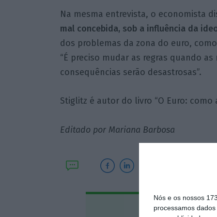
Na mesma entrevista, o economista d
mal concebida, sob a influência da ideo
dos problemas da zona do euro, como
“É preciso mudar as regras quando as r
consequências serão desastrosas”.
Stiglitz é autor do livro “O Euro: com
Editado por Mariana Barbosa
Nós e os nossos 17
processamos dados p
Assine o