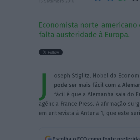
15 Setembro 2016
Economista norte-americano d
falta austeridade à Europa.
J
oseph Stiglitz, Nobel da Econom
pode ser mais fácil com a Alema
fácil é que a Alemanha saia do E
agência France Press. A afirmação surg
em entrevista à Antena 1, que este se
Escolha o ECO como fonte preferid