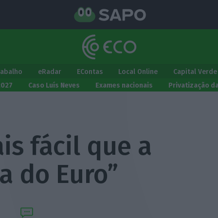
rabalho
eRadar
EContas
Local Online
Capital Verde
2027
Caso Luís Neves
Exames nacionais
Privatização d
ais fácil que a
a do Euro”