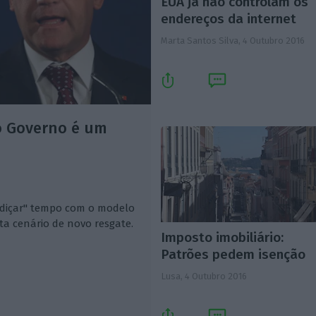
EUA já não controlam os
endereços da internet
Marta Santos Silva,
4 Outubro 2016
o Governo é um
erdiçar" tempo com o modelo
ta cenário de novo resgate.
Imposto imobiliário:
Patrões pedem isenção
Lusa,
4 Outubro 2016