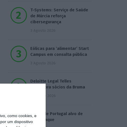
T-Systems: Serviço de Saúde
de Múrcia reforça
cibersegurança
3 Agosto 2026
Eólicas para ‘alimentar’ Start
Campus em consulta pública
3 Agosto 2026
Deloitte Legal Telles
assessora sócios da Bruma
4 Agosto 2026
Águas de Portugal alvo de
vo, como cookies, e
ciberataque
por um dispositivo