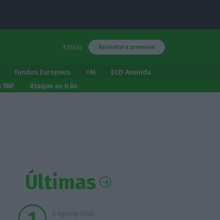
Entrar
Assinatura premium
Fundos Europeus
+M
ECO Avenida
a TAP
Ataque ao Irão
Últimas
6 Agosto 2026