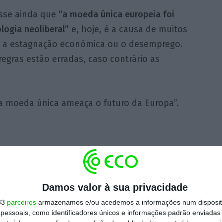
isse ainda que
“a moeda única europeia foi
logia neoliberal”
e, hoje, é a causa de muitos
 a estagnação económica ou o desemprego.
egras estão erradas, caso contrário as
o a moeda única ameaça o futuro da Europa”.
https://eco.sapo.pt/2016/09/15/stiglitz-e-mais-facil-que-a-alemanha-saia-do-euro/
Copiar
Damos valor à sua privacidade
33
parceiros
armazenamos e/ou acedemos a informações num dispositi
essoais, como identificadores únicos e informações padrão enviadas 
 ECO Premium