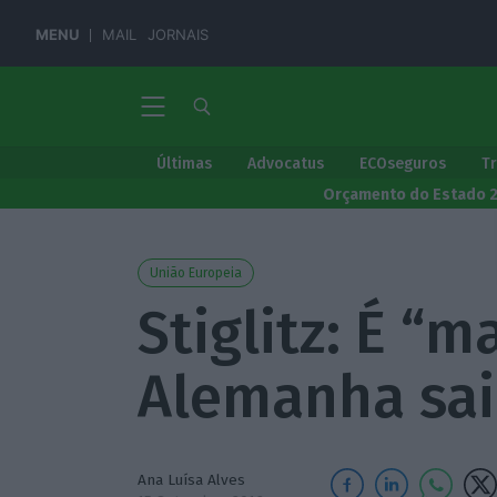
MENU
MAIL
JORNAIS
Últimas
Advocatus
ECOseguros
T
Orçamento do Estado 
União Europeia
Stiglitz: É “m
Alemanha sai
Ana Luísa Alves