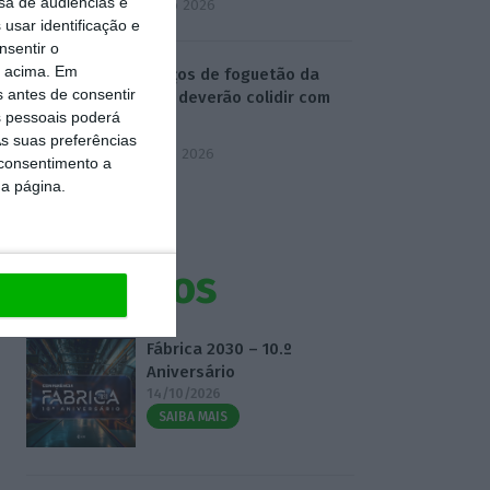
sa de audiências e
4 Agosto 2026
usar identificação e
nsentir o
o acima. Em
Destroços de foguetão da
s antes de consentir
SpaceX deverão colidir com
 pessoais poderá
Lua
s suas preferências
5 Agosto 2026
 consentimento a
da página.
Eventos
Fábrica 2030 – 10.º
Aniversário
14/10/2026
SAIBA MAIS