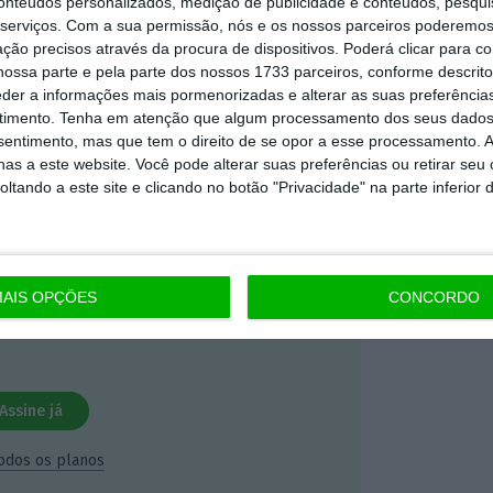
conteúdos personalizados, medição de publicidade e conteúdos, pesqui
serviços.
Com a sua permissão, nós e os nossos parceiros poderemos 
ção precisos através da procura de dispositivos. Poderá clicar para co
mação é mais importante do que
ossa parte e pela parte dos nossos 1733 parceiros, conforme descrit
dependente e rigoroso.
eder a informações mais pormenorizadas e alterar as suas preferência
timento.
Tenha em atenção que algum processamento dos seus dados
nsentimento, mas que tem o direito de se opor a esse processamento. A
Premium e tenha acesso a notícias
as a este website. Você pode alterar suas preferências ou retirar seu
nta, às reportagens e especiais que
tando a este site e clicando no botão "Privacidade" na parte inferior 
ória.
 de apoiar o ECO e os seus
AIS OPÇÕES
CONCORDO
artida é o jornalismo independente,
Assine já
todos os planos