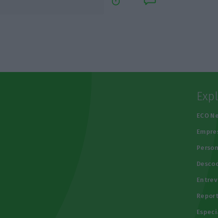
Exp
e
ECO N
Empre
Person
Descod
Entrev
Repor
Especi