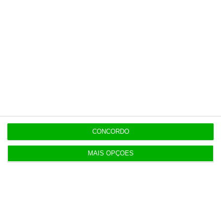
o ECO e os seus jornalistas. A nossa
contrapartida é o jornalismo
independente, rigoroso e credível.
Assine já
Veja todos os planos
CONCORDO
MAIS OPÇÕES
Últimas
12:09
Montenegro: Auditoria à PJ é para “tirar a limpo”
dúvidas