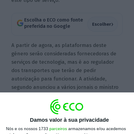
este tipo de serviço.
Escolha o ECO como fonte
›
Escolher
preferida no Google
A partir de agora, as plataformas deste
género serão consideradas fornecedoras de
serviços de tecnologia, mas é ao regulador
dos transportes que terão de pedir
autorização para funcionar. A atividade,
segundo anunciou a vários jornais o ministro
do Ambiente, João Pedro Matos Fernandes, vai
ser designada por
TVDE, ou transportes em
veículos descaracterizados
.
Damos valor à sua privacidade
Nós e os nossos 1733
parceiros
armazenamos e/ou acedemos