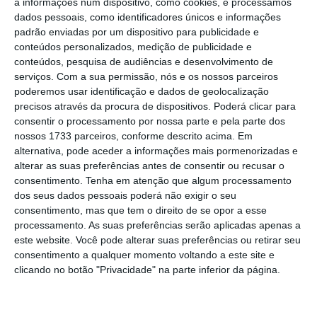
Os taxistas vão manter os mesmos direitos e
a informações num dispositivo, como cookies, e processamos
dados pessoais, como identificadores únicos e informações
deveres (o que implica, exemplo, uma maior
padrão enviadas por um dispositivo para publicidade e
carga burocrática para obter a licença,
conteúdos personalizados, medição de publicidade e
compensada, contudo, por benefícios fiscais).
conteúdos, pesquisa de audiências e desenvolvimento de
serviços.
Com a sua permissão, nós e os nossos parceiros
E não estão contentes. Em declarações ao
poderemos usar identificação e dados de geolocalização
Diário de Notícias
, Florêncio de Almeida,
precisos através da procura de dispositivos. Poderá clicar para
presidente da ANTRAL (a maior associação de
consentir o processamento por nossa parte e pela parte dos
nossos 1733 parceiros, conforme descrito acima. Em
taxistas), é claro: “Porrada não vai faltar”. O
alternativa, pode aceder a informações mais pormenorizadas e
responsável adianta que a associação vai
alterar as suas preferências antes de consentir ou recusar o
voltar a apresentar propostas, que, diz, foram
consentimento.
Tenha em atenção que algum processamento
dos seus dados pessoais poderá não exigir o seu
“rejeitadas pelo grupo de trabalho”
consentimento, mas que tem o direito de se opor a esse
responsável pela criação do novo diploma. A
processamento. As suas preferências serão aplicadas apenas a
principal proposta, salienta, é que “a Uber e
este website. Você pode alterar suas preferências ou retirar seu
consentimento a qualquer momento voltando a este site e
outras plataformas funcionassem ao serviço
clicando no botão "Privacidade" na parte inferior da página.
dos táxis, como acontece na Holanda”.