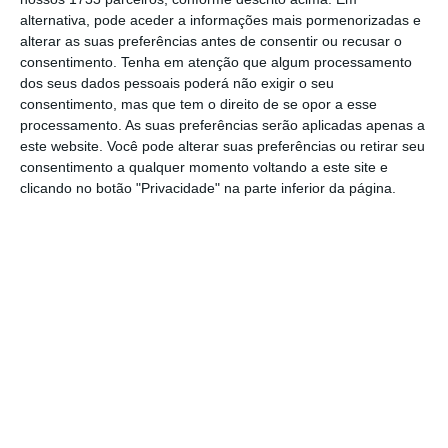
outubro o presidente executivo, Fernando
alternativa, pode aceder a informações mais pormenorizadas e
Pinto, num encontro com trabalhadores para
alterar as suas preferências antes de consentir ou recusar o
dar a conhecer os planos para o futuro da
consentimento.
Tenha em atenção que algum processamento
dos seus dados pessoais poderá não exigir o seu
transportadora.
consentimento, mas que tem o direito de se opor a esse
processamento. As suas preferências serão aplicadas apenas a
Fernando Pinto explicou que o lançamento
este website. Você pode alterar suas preferências ou retirar seu
consentimento a qualquer momento voltando a este site e
das novas rotas, que deverá acontecer “em
clicando no botão "Privacidade" na parte inferior da página.
princípio no verão”, faz parte da estratégia de
crescimento da transportadora privatizada.
No próximo ano, a TAP pretende reforçar a
operação nas regiões autónomas, no Porto,
em Lisboa e em Faro, “devido ao crescimento
do turismo em Portugal”.
Na apresentação aos trabalhadores, o gestor