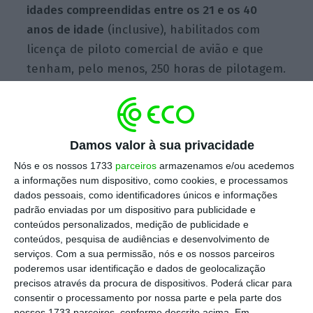
idades compreendidas entre os 21 e os 40
anos de idade
(inclusive), habilitados com
licença de piloto comercial de avião e que
tenham, pelo menos, 250 horas de pilotagem.
Fonte oficial da TAP confirmou à Lusa que o
recrutamento de novos pilotos – sem um
Damos valor à sua privacidade
número definido – pretende responder à
Nós e os nossos 1733
parceiros
armazenamos e/ou acedemos
necessidade de renovação dos quadros, mas
a informações num dispositivo, como cookies, e processamos
dados pessoais, como identificadores únicos e informações
também “tem muito a ver com os planos de
padrão enviadas por um dispositivo para publicidade e
crescimento da companhia”.
conteúdos personalizados, medição de publicidade e
conteúdos, pesquisa de audiências e desenvolvimento de
serviços.
Com a sua permissão, nós e os nossos parceiros
A TAP vai lançar 11 novas rotas em 2017
, das
poderemos usar identificação e dados de geolocalização
quais sete são na Europa, três em África e
precisos através da procura de dispositivos. Poderá clicar para
uma na América do Norte, anunciou a 04 de
consentir o processamento por nossa parte e pela parte dos
nossos 1733 parceiros, conforme descrito acima. Em