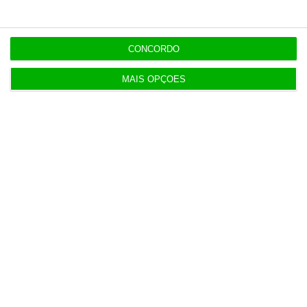
CONCORDO
MAIS OPÇÕES
Populares
Lista de paraísos fiscais: reformar para complicar
5 Agosto 2026
Mau tempo: Governo autoriza quase 80 M€ para IP
fazer obras
3 Agosto 2026
Só Madeira pesa mais no Estado que a garantia à
habitação
4 Agosto 2026