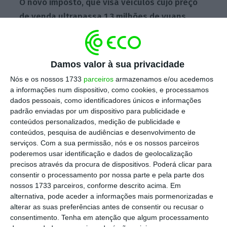
O novo imposto, que visa veículos cujo preço
de venda ultrapassa 1,3 milhões de yuans
(177.000 euros), entrou em vigor hoje.
Damos valor à sua privacidade
Este imposto tem como objetivo “orientar o
Nós e os nossos 1733
parceiros
armazenamos e/ou acedemos
consumo racional” e promover os carros com
a informações num dispositivo, como cookies, e processamos
consumo energético mais eficiente, explicou
dados pessoais, como identificadores únicos e informações
na quarta-feira um comunicado do Ministério
padrão enviadas por um dispositivo para publicidade e
conteúdos personalizados, medição de publicidade e
das Finanças.
conteúdos, pesquisa de audiências e desenvolvimento de
serviços.
Com a sua permissão, nós e os nossos parceiros
O Presidente Xi Jinping, que lançou nos
poderemos usar identificação e dados de geolocalização
precisos através da procura de dispositivos. Poderá clicar para
últimos anos uma campanha anticorrupção
consentir o processamento por nossa parte e pela parte dos
destinada a limpar as fileiras do Partido
nossos 1733 parceiros, conforme descrito acima. Em
Comunista, virou-se recentemente para o
alternativa, pode aceder a informações mais pormenorizadas e
alterar as suas preferências antes de consentir ou recusar o
modo de vida das personalidades políticas e
consentimento.
Tenha em atenção que algum processamento
empresários.