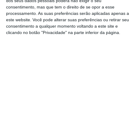
dos seus dados pessoais poderá não exigir o seu
consentimento, mas que tem o direito de se opor a esse
processamento. As suas preferências serão aplicadas apenas a
Pequim já tinha instituído uma taxa de 25%
este website. Você pode alterar suas preferências ou retirar seu
sobre todos os veículos estrangeiros
consentimento a qualquer momento voltando a este site e
importados.
clicando no botão "Privacidade" na parte inferior da página.
A nova medida vai penalizar as marcas
automóveis de luxo como a Ferrari, Rolls-Royce
ou Lamborghini, bastante apreciadas na China.
Mercedes e BMW também serão visadas.
https://eco.sapo.pt/2016/12/01/carros-de-luxo-china-aplica-taxa-extra-de-10/
Copiar