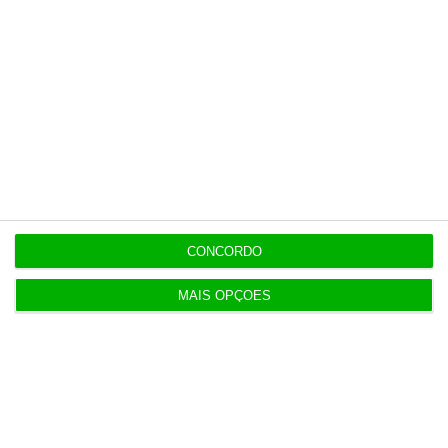
Populares
Tensões entre Espanha e Marrocos vão além da
crise em Ceuta
4 Agosto 2026
Ministro diz que candidaturas ao superior já
superam 2025
CONCORDO
3 Agosto 2026
MAIS OPÇÕES
Expropriações por utilidade pública nas mãos das
autarquias
4 Agosto 2026
Tumultos pós-eleições aumentam 55% sinistros