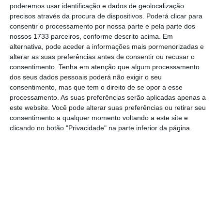
poderemos usar identificação e dados de geolocalização
PSD ameaça enviar decreto-lei da CGD para o TC
precisos através da procura de dispositivos. Poderá clicar para
Ler Mais
consentir o processamento por nossa parte e pela parte dos
nossos 1733 parceiros, conforme descrito acima. Em
alternativa, pode aceder a informações mais pormenorizadas e
O artigo 21º, relativo ao “gestor público”, do
alterar as suas preferências antes de consentir ou recusar o
consentimento.
Tenha em atenção que algum processamento
Regime Jurídico do Setor Público Empresarial
dos seus dados pessoais poderá não exigir o seu
refere que é “aplicável o disposto no Estatuto
consentimento, mas que tem o direito de se opor a esse
do Gestor Público” a todos os gestores
processamento. As suas preferências serão aplicadas apenas a
este website. Você pode alterar suas preferências ou retirar seu
públicos. O deputado social-democrata
consentimento a qualquer momento voltando a este site e
explicou ao ECO que,
“pela ordem jurídica”, o
clicando no botão "Privacidade" na parte inferior da página.
Governo não pode fazer este decreto-lei, pois
“tem de se subordinar” à lei de bases.
"Só podem ser admitidos a prestar
funções como titulares de órgãos de
administração de empresas públicas