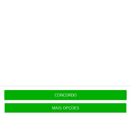
Últimas
11:49
Governo alivia limites à despesa dos concelhos
em calamidade
11:27
Onde publicitar fundos europeus? Já há uma lista
oficial
CONCORDO
MAIS OPÇÕES
11:19
Dotações para I&D dos governos da UE disparam
61% em 10 anos