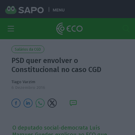
MENU
Salários da CGD
PSD quer envolver o
Constitucional no caso CGD
Tiago Varzim
6 Dezembro 2016
O deputado social-democrata Luís
Marques Guedes explicou ao ECO que,