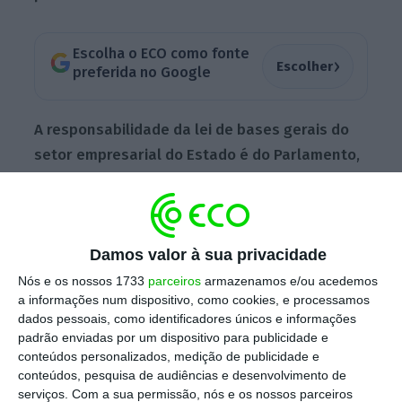
Escolha o ECO como fonte
›
Escolher
preferida no Google
A responsabilidade da lei de bases gerais do
setor empresarial do Estado é do Parlamento
,
uma vez que existe reserva de competência
desta matéria para a Assembleia da
República. É esse o argumento do deputado
Damos valor à sua privacidade
social-democrata para invocar a
inconstitucionalidade do decreto-lei feito
Nós e os nossos 1733
parceiros
armazenamos e/ou acedemos
a informações num dispositivo, como cookies, e processamos
pelo Executivo de António Costa e
dados pessoais, como identificadores únicos e informações
promulgado pelo
Presidente da República
.
padrão enviadas por um dispositivo para publicidade e
conteúdos personalizados, medição de publicidade e
conteúdos, pesquisa de audiências e desenvolvimento de
serviços.
Com a sua permissão, nós e os nossos parceiros